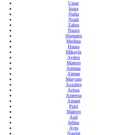
Umar
Inara
Nuha
Noah
Zahra
Naura
Humaira
Medina
Haura
Mikayla
Ayden
Mateen
Ammar
Aiman
Maryam
Azzahra
Arissa
Ameena
Amani
Putri
Maleeq
Aqil
Irdina
Ayra
Naufal