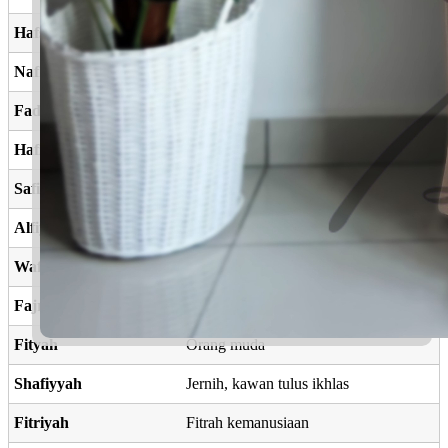
Hafsyah
Nama isteri Rasulullah SAW
Nafiyah
Yang berguna, bermanfaat
Fadiyah
Menyelamatkan, tebusan
Hafziyah
Nisbah
Safiyyah
Yang bersih dan jujur
Alfiyah
Keturunan yang baik
Wafiyyah
Merpati, menepati, sempurna, lengkap
Fajriyah
Cahaya terang
Fityah
Orang muda
Shafiyyah
Jernih, kawan tulus ikhlas
Fitriyah
Fitrah kemanusiaan