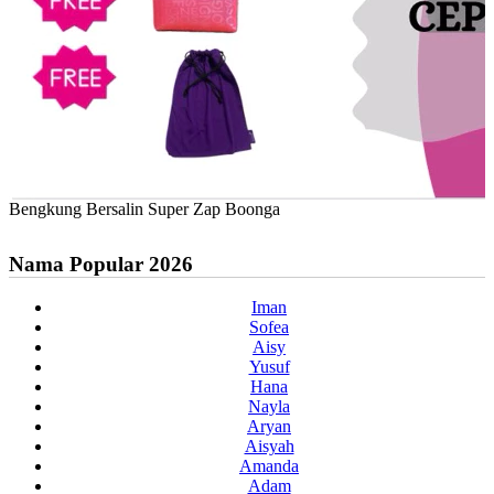
Bengkung Bersalin Super Zap Boonga
Nama Popular 2026
Iman
Sofea
Aisy
Yusuf
Hana
Nayla
Aryan
Aisyah
Amanda
Adam