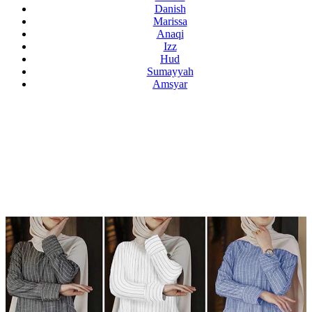
Danish
Marissa
Anaqi
Izz
Hud
Sumayyah
Amsyar