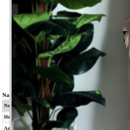
Nama Yang Berkaitan
Nama
Maksud
Hafeeyah
Sambutan yang hangat
Aafiyah
Sihat, selamat