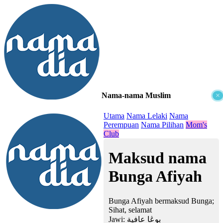
Nama-nama Muslim
×
≡
Utama
Nama Lelaki
Nama
Perempuan
Nama Pilihan
Mom's
Club
Maksud nama
Bunga Afiyah
Bunga Afiyah bermaksud Bunga;
Sihat, selamat
Jawi:
بوڠا عافية