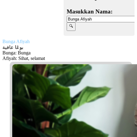
Masukkan Nama:
Bunga Afiyah
بوڠا عافية
Bunga: Bunga
Afiyah: Sihat, selamat
Facebook
Twitter
WhatsApp
Line
Telegram
Share