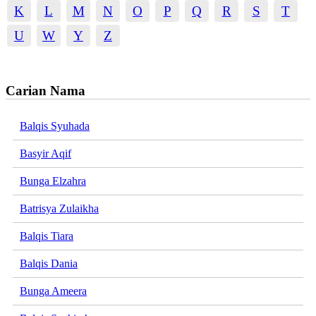
K
L
M
N
O
P
Q
R
S
T
U
W
Y
Z
Carian Nama
Balqis Syuhada
Basyir Aqif
Bunga Elzahra
Batrisya Zulaikha
Balqis Tiara
Balqis Dania
Bunga Ameera