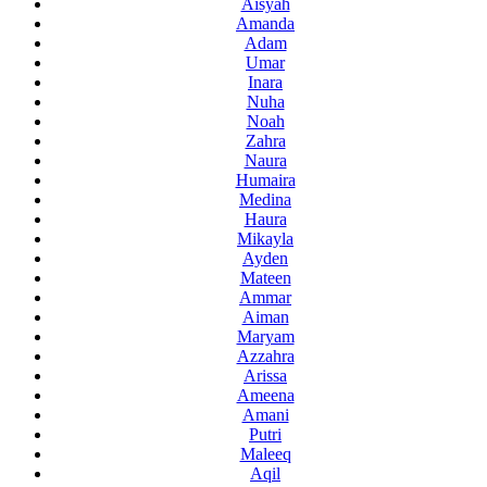
Aisyah
Amanda
Adam
Umar
Inara
Nuha
Noah
Zahra
Naura
Humaira
Medina
Haura
Mikayla
Ayden
Mateen
Ammar
Aiman
Maryam
Azzahra
Arissa
Ameena
Amani
Putri
Maleeq
Aqil