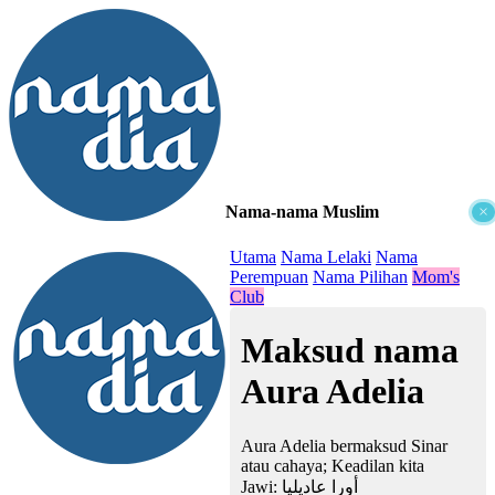
Nama-nama Muslim
×
≡
Utama
Nama Lelaki
Nama
Perempuan
Nama Pilihan
Mom's
Club
Maksud nama
Aura Adelia
Aura Adelia bermaksud Sinar
atau cahaya; Keadilan kita
Jawi:
أورا عاديليا