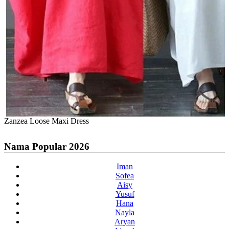
Zanzea Loose Maxi Dress
Nama Popular 2026
Iman
Sofea
Aisy
Yusuf
Hana
Nayla
Aryan