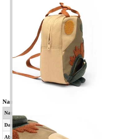
Nama Yang Berkaitan
Nama
Maksud
Daniyal
Nabi Allah SWT
Abdulhaq
Hamba Allah Yang Sebenar