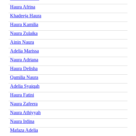
Haura Afrina
Khadeeja Haura
Haura Kamilia
Naura Zulaika
Ainin Naura
Adelia Marissa
Naura Adriana
Haura Delisha
Qamilia Naura
Adelia Syaiqah
Haura Fatini
Naura Zafeera
Naura Athiyyah
Naura Irdina
Mafaza Adelia