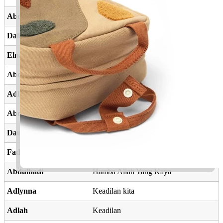
Abdulwahid
Hamba Allah Yang Esa
Dalidah
Keturunan mulia
Elnaura
Bunga
Abdulqahar
Hamba Allah Yang Maha Besar
Adlin
Keadilan
Abdulhamid
Hamba Allah Yang Terpuji
Daulah
Kerajaan
Fadlia
Kelebihan, ihsan
Abdulhadi
Hamba Allah Yang Kaya
Adlynna
Keadilan kita
Adlah
Keadilan