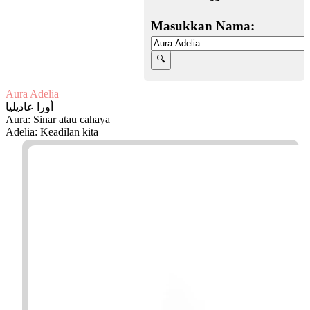
Masukkan Nama:
Aura Adelia
أورا عاديليا
Aura: Sinar atau cahaya
Adelia: Keadilan kita
Facebook
Twitter
WhatsApp
Line
Telegram
Share