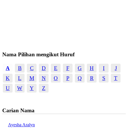
Nama Pilihan mengikut Huruf
A
B
C
D
E
F
G
H
I
J
K
L
M
N
O
P
Q
R
S
T
U
W
Y
Z
Carian Nama
Ayesha Aralyn