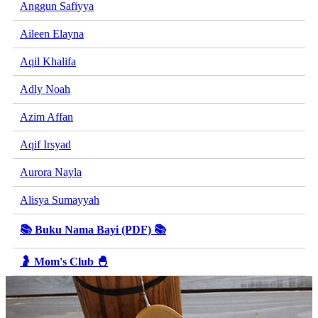
Anggun Safiyya
Aileen Elayna
Aqil Khalifa
Adly Noah
Azim Affan
Aqif Irsyad
Aurora Nayla
Alisya Sumayyah
📚 Buku Nama Bayi (PDF) 📚
🤰 Mom's Club 🐣