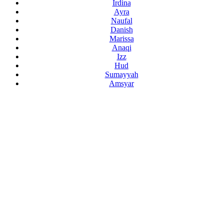
Irdina
Ayra
Naufal
Danish
Marissa
Anaqi
Izz
Hud
Sumayyah
Amsyar