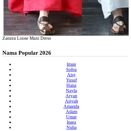
Zanzea Loose Maxi Dress
Nama Popular 2026
Iman
Sofea
Aisy
Yusuf
Hana
Nayla
Aryan
Aisyah
Amanda
Adam
Umar
Inara
Nuha