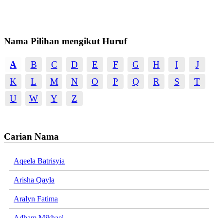
Nama Pilihan mengikut Huruf
A
B
C
D
E
F
G
H
I
J
K
L
M
N
O
P
Q
R
S
T
U
W
Y
Z
Carian Nama
Aqeela Batrisyia
Arisha Qayla
Aralyn Fatima
Adham Mikhael