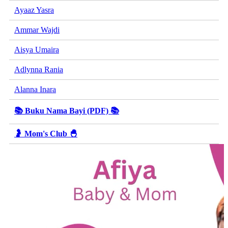
Ayaaz Yasra
Ammar Wajdi
Aisya Umaira
Adlynna Rania
Alanna Inara
📚 Buku Nama Bayi (PDF) 📚
🤰 Mom's Club 🐣