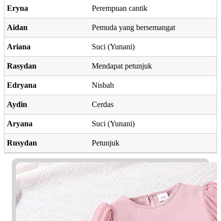
Eryna
Perempuan cantik
Aidan
Pemuda yang bersemangat
Ariana
Suci (Yunani)
Rasydan
Mendapat petunjuk
Edryana
Nisbah
Aydin
Cerdas
Aryana
Suci (Yunani)
Rusydan
Petunjuk