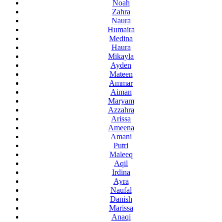
Noah
Zahra
Naura
Humaira
Medina
Haura
Mikayla
Ayden
Mateen
Ammar
Aiman
Maryam
Azzahra
Arissa
Ameena
Amani
Putri
Maleeq
Aqil
Irdina
Ayra
Naufal
Danish
Marissa
Anaqi