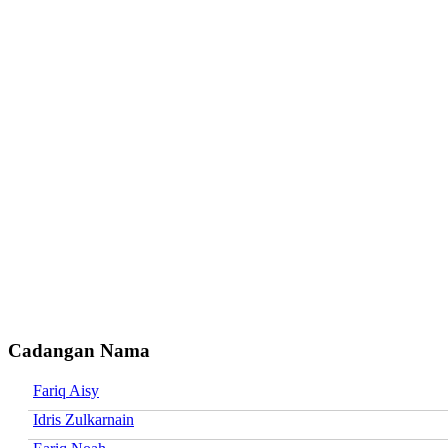
Cadangan Nama
Fariq Aisy
Idris Zulkarnain