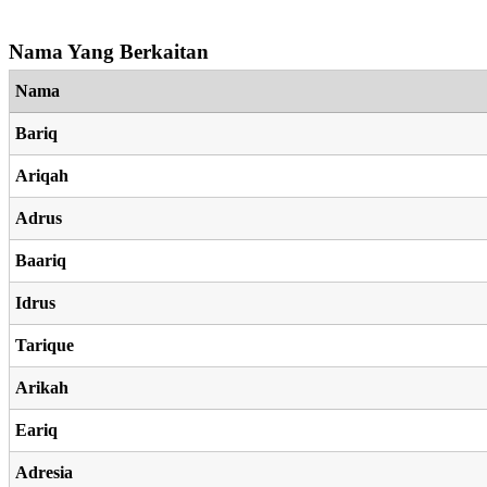
Nama Yang Berkaitan
Nama
Bariq
Ariqah
Adrus
Baariq
Idrus
Tarique
Arikah
Eariq
Adresia