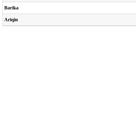
Barika
Ariqin