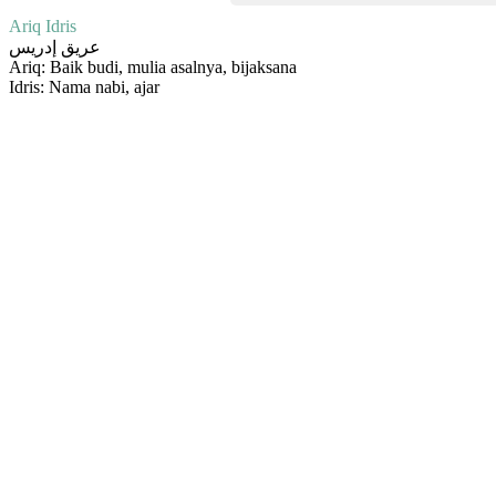
Ariq Idris
عريق إدريس
Ariq: Baik budi, mulia asalnya, bijaksana
Idris: Nama nabi, ajar