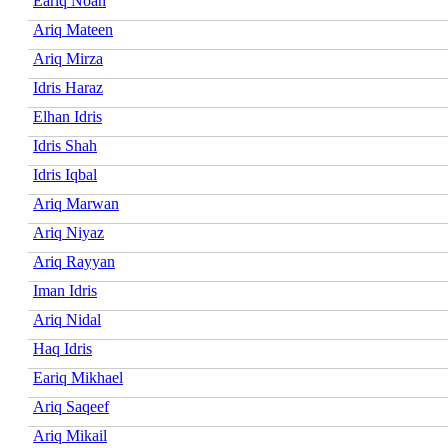
Eariq Noah
Ariq Mateen
Ariq Mirza
Idris Haraz
Elhan Idris
Idris Shah
Idris Iqbal
Ariq Marwan
Ariq Niyaz
Ariq Rayyan
Iman Idris
Ariq Nidal
Haq Idris
Eariq Mikhael
Ariq Saqeef
Ariq Mikail