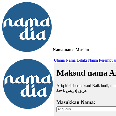
Nama-nama Muslim
≡
Utama
Nama Lelaki
Nama Perempua
Maksud nama Ar
Ariq Idris bermaksud Baik budi, mul
Jawi:
عريق إدريس
Masukkan Nama: