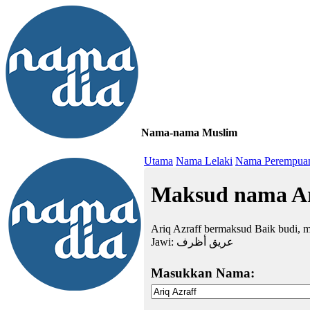
Nama-nama Muslim
≡
Utama
Nama Lelaki
Nama Perempua
Maksud nama Ar
Ariq Azraff bermaksud Baik budi, mu
Jawi:
عريق أظرف
Masukkan Nama: