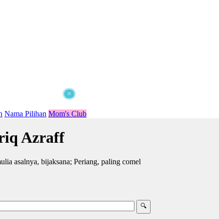
×
n
Nama Pilihan
Mom's Club
iq Azraff
lia asalnya, bijaksana; Periang, paling comel