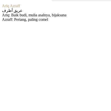
Ariq Azraff
عريق أظرف
Ariq: Baik budi, mulia asalnya, bijaksana
Azraff: Periang, paling comel