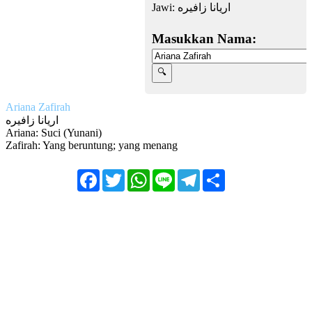
Jawi:
اريانا زافيره
Masukkan Nama:
Ariana Zafirah
اريانا زافيره
Ariana: Suci (Yunani)
Zafirah: Yang beruntung; yang menang
Facebook
Twitter
WhatsApp
Line
Telegram
Share