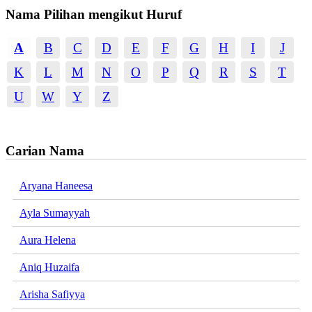
Nama Pilihan mengikut Huruf
A
B
C
D
E
F
G
H
I
J
K
L
M
N
O
P
Q
R
S
T
U
W
Y
Z
Carian Nama
Aryana Haneesa
Ayla Sumayyah
Aura Helena
Aniq Huzaifa
Arisha Safiyya