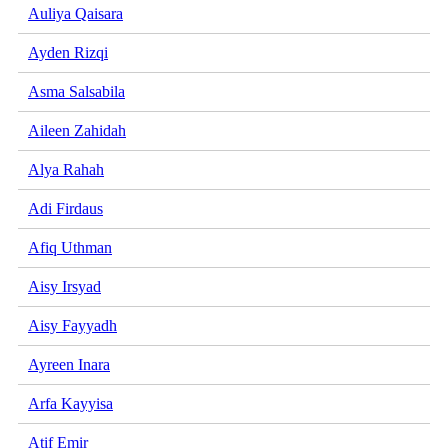
Auliya Qaisara
Ayden Rizqi
Asma Salsabila
Aileen Zahidah
Alya Rahah
Adi Firdaus
Afiq Uthman
Aisy Irsyad
Aisy Fayyadh
Ayreen Inara
Arfa Kayyisa
Atif Emir