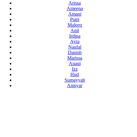
Arissa
Ameena
Amani
Putri
Maleeq
Aqil
Irdina
Ayra
Naufal
Danish
Marissa
Anaqi
Izz
Hud
Sumayyah
Amsyar