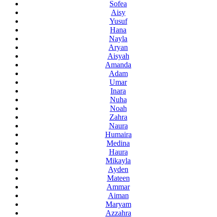
Sofea
Aisy
Yusuf
Hana
Nayla
Aryan
Aisyah
Amanda
Adam
Umar
Inara
Nuha
Noah
Zahra
Naura
Humaira
Medina
Haura
Mikayla
Ayden
Mateen
Ammar
Aiman
Maryam
Azzahra