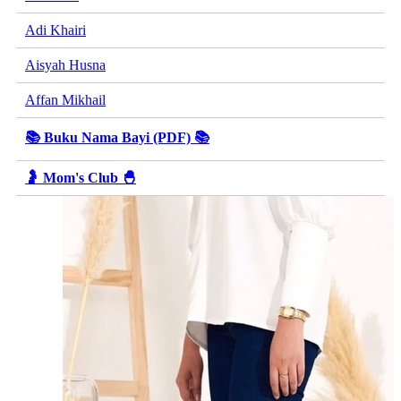
Adi Khairi
Aisyah Husna
Affan Mikhail
📚 Buku Nama Bayi (PDF) 📚
🤰 Mom's Club 🐣