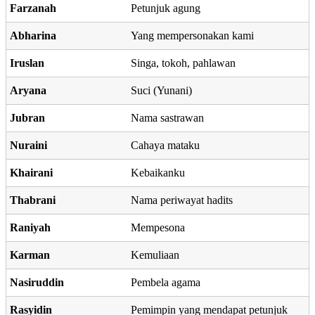
Farzanah
Petunjuk agung
Abharina
Yang mempersonakan kami
Iruslan
Singa, tokoh, pahlawan
Aryana
Suci (Yunani)
Jubran
Nama sastrawan
Nuraini
Cahaya mataku
Khairani
Kebaikanku
Thabrani
Nama periwayat hadits
Raniyah
Mempesona
Karman
Kemuliaan
Nasiruddin
Pembela agama
Rasyidin
Pemimpin yang mendapat petunjuk