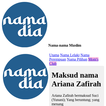
Nama-nama Muslim
≡
Utama
Nama Lelaki
Nama
Perempuan
Nama Pilihan
Mom's
Club
Maksud nama
Ariana Zafirah
Ariana Zafirah bermaksud Suci
(Yunani); Yang beruntung; yang
menang