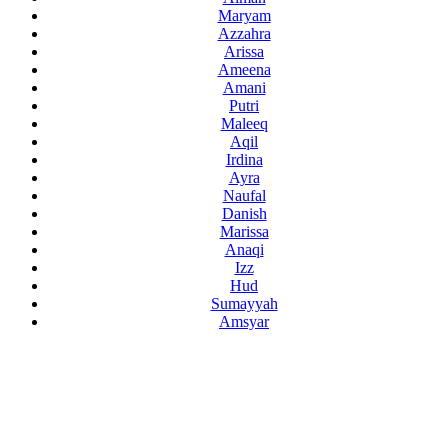
Maryam
Azzahra
Arissa
Ameena
Amani
Putri
Maleeq
Aqil
Irdina
Ayra
Naufal
Danish
Marissa
Anaqi
Izz
Hud
Sumayyah
Amsyar