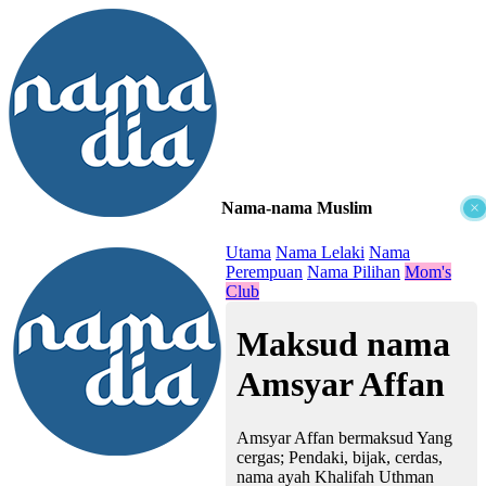
Nama-nama Muslim
×
≡
Utama
Nama Lelaki
Nama
Perempuan
Nama Pilihan
Mom's
Club
Maksud nama
Amsyar Affan
Amsyar Affan bermaksud Yang
cergas; Pendaki, bijak, cerdas,
nama ayah Khalifah Uthman