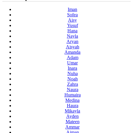
Iman
Sofea
Aisy
Yusuf
Hana
Nayla
Aryan
Aisyah
Amanda
Adam
Umar
Inara
Nuha
Noah
Zahra
Naura
Humaira
Medina
Haura
Mikayla
Ayden
Mateen
Ammar
Aiman