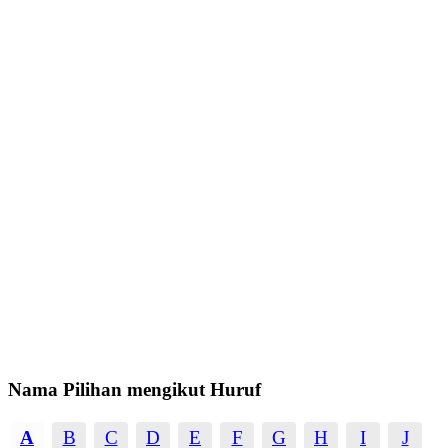
Nama Pilihan mengikut Huruf
A
B
C
D
E
F
G
H
I
J