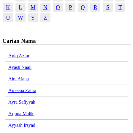
K
L
M
N
O
P
Q
R
S
T
U
W
Y
Z
Carian Nama
Aniq Azfar
Ayash Naail
Aira Alana
Ameena Zahra
Ayra Safiyyah
Arjuna Malik
Ayyash Irsyad