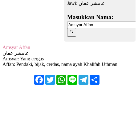
Jawi:
عامشر عفان
Masukkan Nama:
Amsyar Affan
عامشر عفان
Amsyar: Yang cergas
Affan: Pendaki, bijak, cerdas, nama ayah Khalifah Uthman
Facebook
Twitter
WhatsApp
Line
Telegram
Share