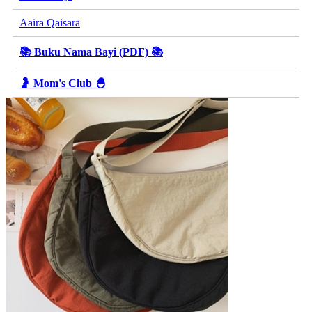
Aaira Qaisara
📚 Buku Nama Bayi (PDF) 📚
🤰 Mom's Club 🐣