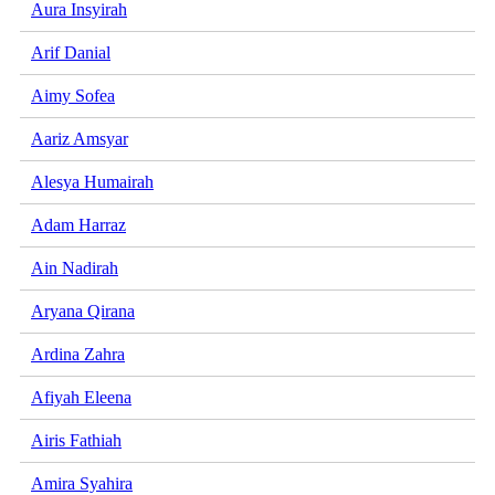
Aura Insyirah
Arif Danial
Aimy Sofea
Aariz Amsyar
Alesya Humairah
Adam Harraz
Ain Nadirah
Aryana Qirana
Ardina Zahra
Afiyah Eleena
Airis Fathiah
Amira Syahira