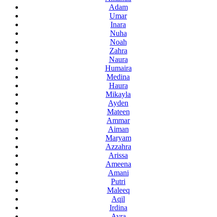
Adam
Umar
Inara
Nuha
Noah
Zahra
Naura
Humaira
Medina
Haura
Mikayla
Ayden
Mateen
Ammar
Aiman
Maryam
Azzahra
Arissa
Ameena
Amani
Putri
Maleeq
Aqil
Irdina
Ayra