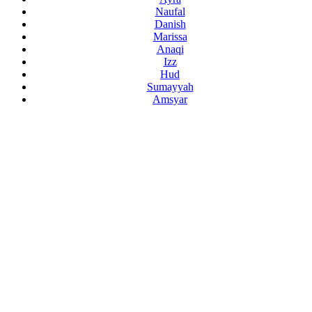
Naufal
Danish
Marissa
Anaqi
Izz
Hud
Sumayyah
Amsyar