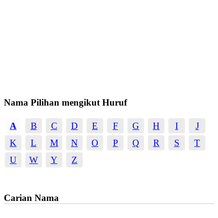
Nama Pilihan mengikut Huruf
A
B
C
D
E
F
G
H
I
J
K
L
M
N
O
P
Q
R
S
T
U
W
Y
Z
Carian Nama