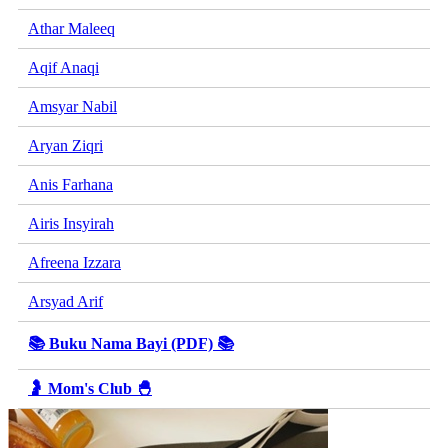
Athar Maleeq
Aqif Anaqi
Amsyar Nabil
Aryan Ziqri
Anis Farhana
Airis Insyirah
Afreena Izzara
Arsyad Arif
📚 Buku Nama Bayi (PDF) 📚
🤰 Mom's Club 🐣