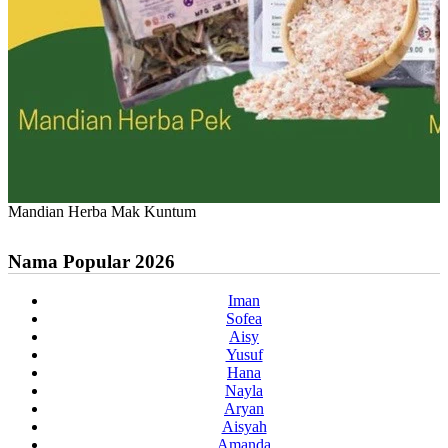
Mandian Herba Mak Kuntum
Nama Popular 2026
Iman
Sofea
Aisy
Yusuf
Hana
Nayla
Aryan
Aisyah
Amanda