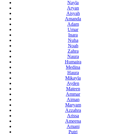
Nayla
Aryan
Aisyah
Amanda
Adam
Umar
Inara
Nuha
Noah
Zahra
Naura
Humaira
Medina
Haura
Mikayla
Ayden
Mateen
Ammar
Aiman
Maryam
Azzahra
Arissa
Ameena
Amani
Putri