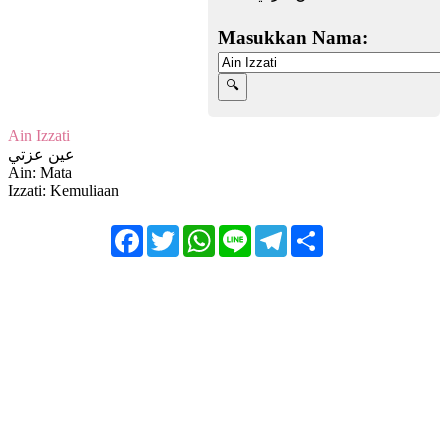
Masukkan Nama:
Ain Izzati
عين عزتي
Ain: Mata
Izzati: Kemuliaan
Facebook
Twitter
WhatsApp
Line
Telegram
Share