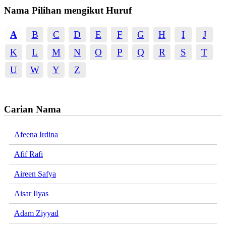
Nama Pilihan mengikut Huruf
A
B
C
D
E
F
G
H
I
J
K
L
M
N
O
P
Q
R
S
T
U
W
Y
Z
Carian Nama
Afeena Irdina
Afif Rafi
Aireen Safya
Aisar Ilyas
Adam Ziyyad