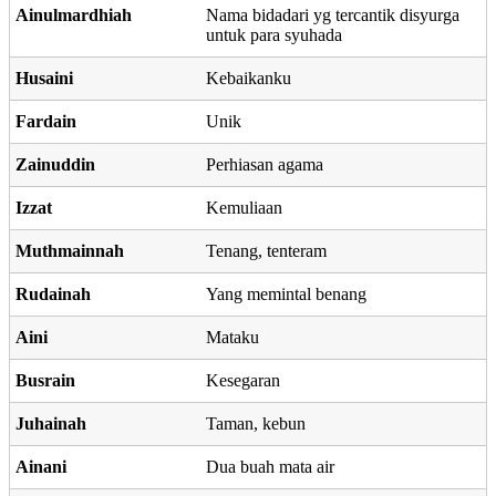
Ainulmardhiah
Nama bidadari yg tercantik disyurga
untuk para syuhada
Husaini
Kebaikanku
Fardain
Unik
Zainuddin
Perhiasan agama
Izzat
Kemuliaan
Muthmainnah
Tenang, tenteram
Rudainah
Yang memintal benang
Aini
Mataku
Busrain
Kesegaran
Juhainah
Taman, kebun
Ainani
Dua buah mata air