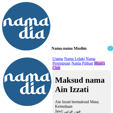
Nama-nama Muslim
×
≡
Utama
Nama Lelaki
Nama
Perempuan
Nama Pilihan
Mom's
Club
Maksud nama
Ain Izzati
Ain Izzati bermaksud Mata;
Kemuliaan
Jawi:
عين عزتي