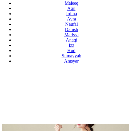
Maleeq
Aqil
Irdina
Ayra
Naufal
Danish
Marissa
Anaqi
Izz
Hud
Sumayyah
Amsyar