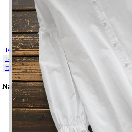
IA
IB
IC
ID
IE
IF
IG
IH
II
IJ
IK
IL
IM
IN
IO
IP
IQ
IR
IS
IT
IU
IW
IY
IZ
Nama Perempuan
Ibriz Amilin
Emas murni
Orang-orang yang beramal
Ilma Azzalea