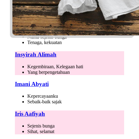
Pengetahuan
Kekal Abadi
Ivy Afya
Nama sejenis bunga
Tenaga, kekuatan
Insyirah Alimah
Kegembiraan, Kelegaan hati
Yang berpengetahuan
Imani Abyati
Kepercayaanku
Sebaik-baik sajak
Iris Aafiyah
Sejenis bunga
Sihat, selamat