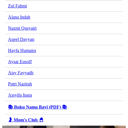
Zul Fahmi
Alana Indah
Nazmi Qusyairi
Aqeel Dayyan
Hayfa Humaira
Aysar Eusoff
Aisy Fayyadh
Putri Nazirah
Assyifa Inara
📚 Buku Nama Bayi (PDF) 📚
🤰 Mom's Club 🐣