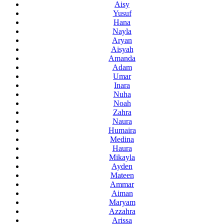
Aisy
Yusuf
Hana
Nayla
Aryan
Aisyah
Amanda
Adam
Umar
Inara
Nuha
Noah
Zahra
Naura
Humaira
Medina
Haura
Mikayla
Ayden
Mateen
Ammar
Aiman
Maryam
Azzahra
Arissa