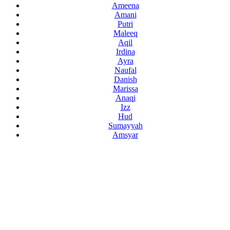
Ameena
Amani
Putri
Maleeq
Aqil
Irdina
Ayra
Naufal
Danish
Marissa
Anaqi
Izz
Hud
Sumayyah
Amsyar