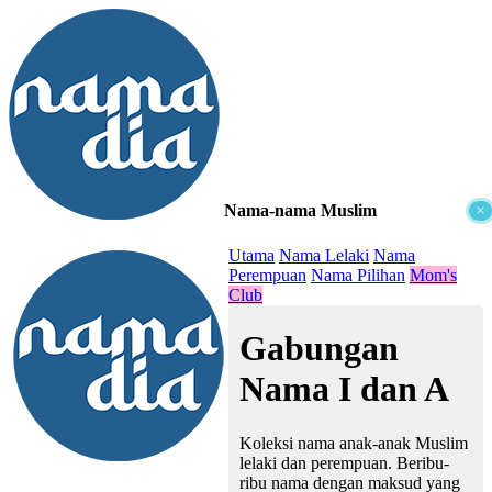
Nama-nama Muslim
×
≡
Utama
Nama Lelaki
Nama
Perempuan
Nama Pilihan
Mom's
Club
Gabungan
Nama I dan A
Koleksi nama anak-anak Muslim
lelaki dan perempuan. Beribu-
ribu nama dengan maksud yang