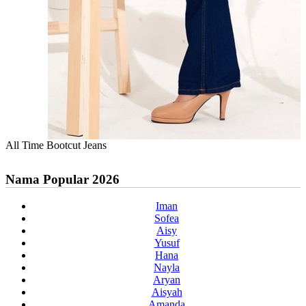
All Time Bootcut Jeans
Nama Popular 2026
Iman
Sofea
Aisy
Yusuf
Hana
Nayla
Aryan
Aisyah
Amanda