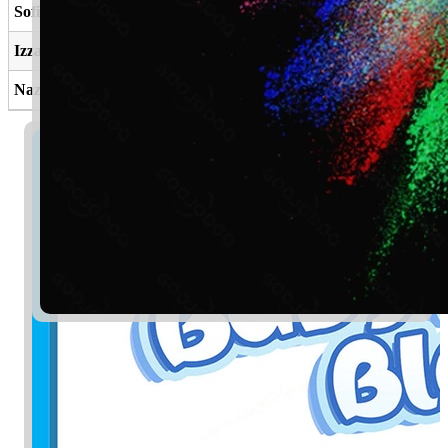
Sofiah
Yang bersih dan jujur
Izzara
Puteri, bunga yang cantik
Nazarah
Bahagia