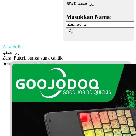
Jawi:
زرا صفيا
Masukkan Nama:
Zara Sofia
زرا صفيا
Zara: Puteri, bunga yang cantik
Sofia: Yang bersih dan jujur
Facebook
Twitter
WhatsApp
Line
Telegram
Share