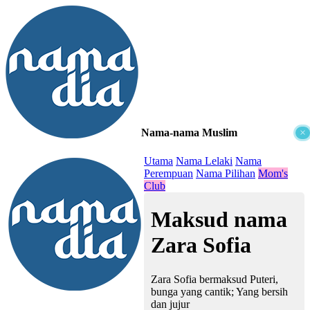
Nama-nama Muslim
×
≡
Utama
Nama Lelaki
Nama
Perempuan
Nama Pilihan
Mom's
Club
Maksud nama
Zara Sofia
Zara Sofia bermaksud Puteri,
bunga yang cantik; Yang bersih
dan jujur