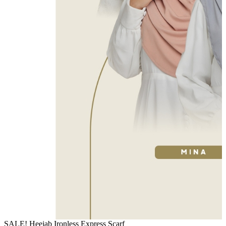
SALE! Heejab Ironless Express Scarf