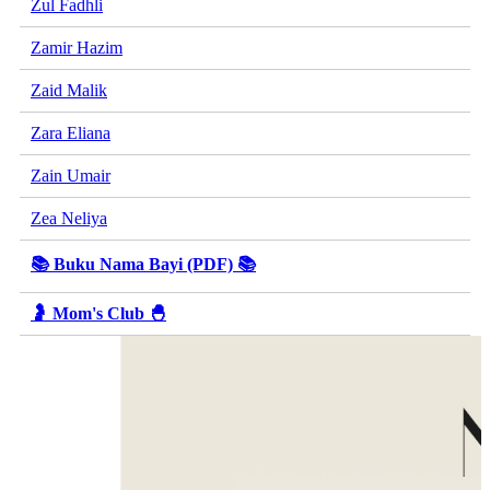
Zul Fadhli
Zamir Hazim
Zaid Malik
Zara Eliana
Zain Umair
Zea Neliya
📚 Buku Nama Bayi (PDF) 📚
🤰 Mom's Club 🐣