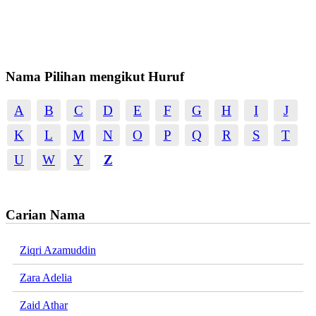
Nama Pilihan mengikut Huruf
A
B
C
D
E
F
G
H
I
J
K
L
M
N
O
P
Q
R
S
T
U
W
Y
Z
Carian Nama
Ziqri Azamuddin
Zara Adelia
Zaid Athar