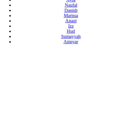
Naufal
Danish
Marissa
Anaqi
Izz
Hud
Sumayyah
Amsyar