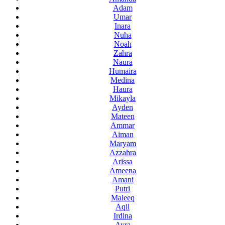
Adam
Umar
Inara
Nuha
Noah
Zahra
Naura
Humaira
Medina
Haura
Mikayla
Ayden
Mateen
Ammar
Aiman
Maryam
Azzahra
Arissa
Ameena
Amani
Putri
Maleeq
Aqil
Irdina
Ayra