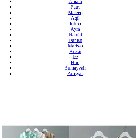
Amani
Putri
Maleeq
Aqil
Irdina
Ayra
Naufal
Danish
Marissa
Anaqi
Izz
Hud
Sumayyah
Amsyar