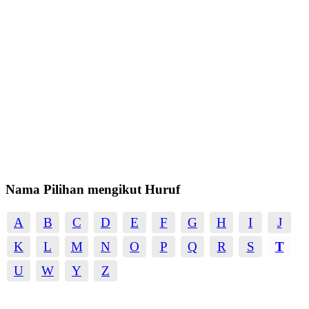
Nama Pilihan mengikut Huruf
A
B
C
D
E
F
G
H
I
J
K
L
M
N
O
P
Q
R
S
T
U
W
Y
Z