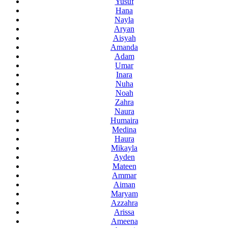
Yusuf
Hana
Nayla
Aryan
Aisyah
Amanda
Adam
Umar
Inara
Nuha
Noah
Zahra
Naura
Humaira
Medina
Haura
Mikayla
Ayden
Mateen
Ammar
Aiman
Maryam
Azzahra
Arissa
Ameena