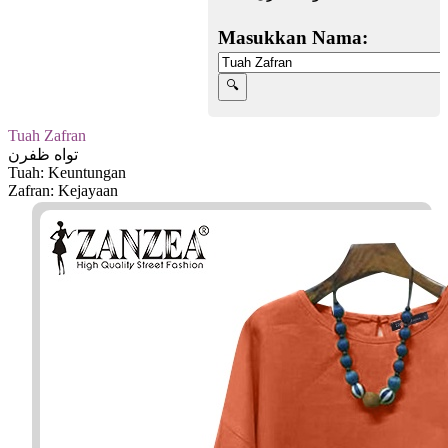
Masukkan Nama:
Tuah Zafran
تواه ظفرن
Tuah: Keuntungan
Zafran: Kejayaan
Facebook
Twitter
WhatsApp
Line
Telegram
Share