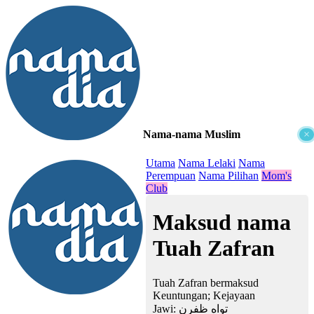
Nama-nama Muslim
×
≡
Utama
Nama Lelaki
Nama
Perempuan
Nama Pilihan
Mom's
Club
Maksud nama
Tuah Zafran
Tuah Zafran bermaksud
Keuntungan; Kejayaan
Jawi:
تواه ظفرن