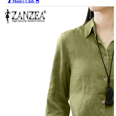
🤰 Mom's Club 🐣