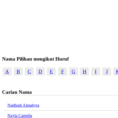
Nama Pilihan mengikut Huruf
A
B
C
D
E
F
G
H
I
J
Carian Nama
Nadhrah Almahyra
Nayla Camelia