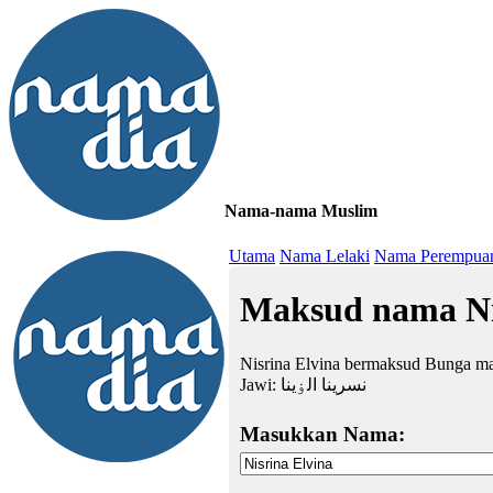
Nama-nama Muslim
≡
Utama
Nama Lelaki
Nama Perempua
Maksud nama Ni
Nisrina Elvina bermaksud Bunga ma
Jawi:
نسرينا الۏينا
Masukkan Nama: