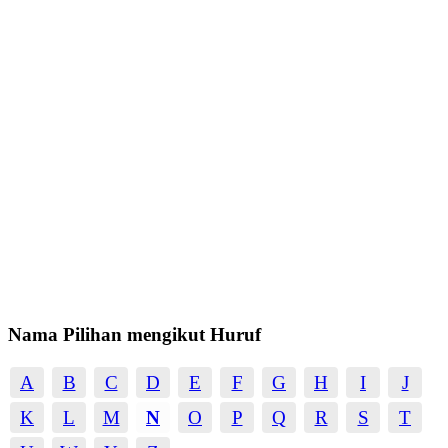
Nama Pilihan mengikut Huruf
A
B
C
D
E
F
G
H
I
J
K
L
M
N
O
P
Q
R
S
T