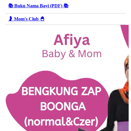
📚 Buku Nama Bayi (PDF) 📚
🤰 Mom's Club 🐣