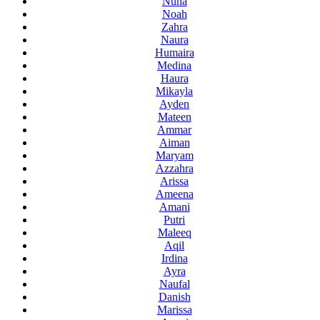
Nuha
Noah
Zahra
Naura
Humaira
Medina
Haura
Mikayla
Ayden
Mateen
Ammar
Aiman
Maryam
Azzahra
Arissa
Ameena
Amani
Putri
Maleeq
Aqil
Irdina
Ayra
Naufal
Danish
Marissa