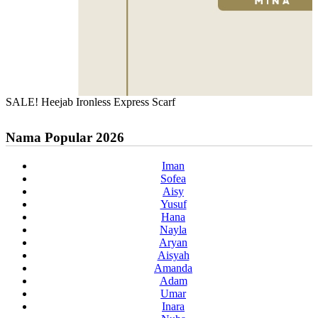
SALE! Heejab Ironless Express Scarf
Nama Popular 2026
Iman
Sofea
Aisy
Yusuf
Hana
Nayla
Aryan
Aisyah
Amanda
Adam
Umar
Inara