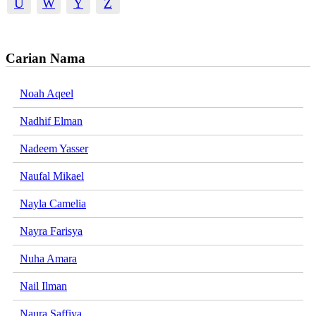
U
W
Y
Z
Carian Nama
Noah Aqeel
Nadhif Elman
Nadeem Yasser
Naufal Mikael
Nayla Camelia
Nayra Farisya
Nuha Amara
Nail Ilman
Naura Saffiya