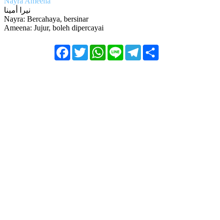
Nayra Ameena
نيرا أمينا
Nayra: Bercahaya, bersinar
Ameena: Jujur, boleh dipercayai
Facebook
Twitter
WhatsApp
Line
Telegram
Share