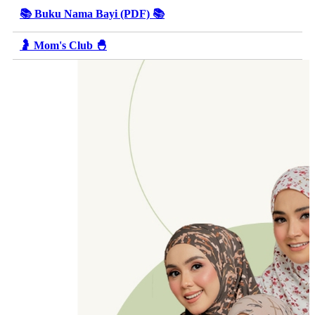
📚 Buku Nama Bayi (PDF) 📚
🤰 Mom's Club 🐣