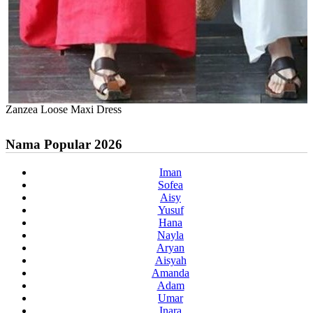
Zanzea Loose Maxi Dress
Nama Popular 2026
Iman
Sofea
Aisy
Yusuf
Hana
Nayla
Aryan
Aisyah
Amanda
Adam
Umar
Inara