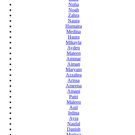
Nuha
Noah
Zahra
Naura
Humaira
Medina
Haura
Mikayla
Ayden
Mateen
Ammar
Aiman
Maryam
Azzahra
Arissa
Ameena
Amani
Putri
Maleeq
Aqil
Irdina
Ayra
Naufal
Danish
Marissa