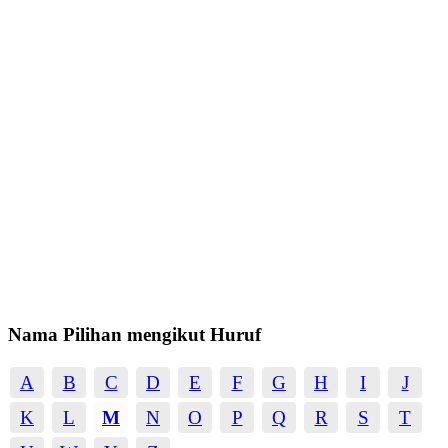
Nama Pilihan mengikut Huruf
A
B
C
D
E
F
G
H
I
J
K
L
M
N
O
P
Q
R
S
T