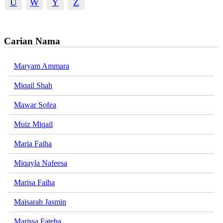
U
W
Y
Z
Carian Nama
Maryam Ammara
Miqail Shah
Mawar Sofea
Muiz Miqail
Maria Faiha
Miqayla Nafeesa
Marisa Faiha
Maisarah Jasmin
Marissa Fateha