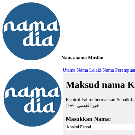
Nama-nama Muslim
≡
Utama
Nama Lelaki
Nama Perempua
Maksud nama K
Khairul Fahmi bermaksud Sebaik-
Jawi:
خير الفهمي
Masukkan Nama: