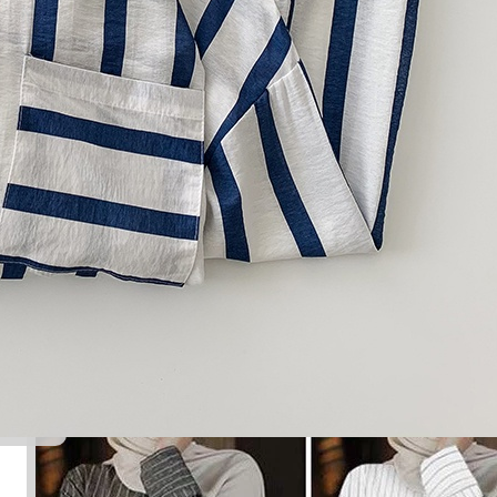
Maksud
Kebaikan dari Allah
Punya kefahaman
Cerdik, bijak
Pembukaan, kejayaan Allah yang pengasih
Keutamaan dari Allah, anugerah ar-Rahman
Kefahaman