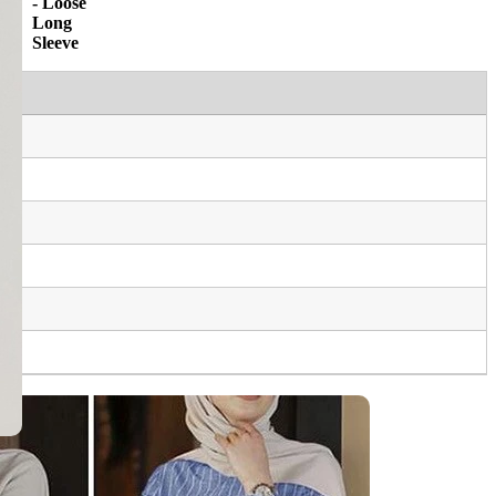
- Loose
Long
Sleeve