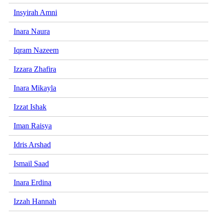
Insyirah Amni
Inara Naura
Iqram Nazeem
Izzara Zhafira
Inara Mikayla
Izzat Ishak
Iman Raisya
Idris Arshad
Ismail Saad
Inara Erdina
Izzah Hannah