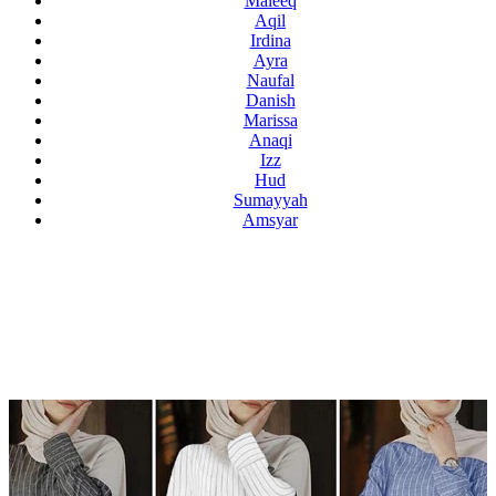
Maleeq
Aqil
Irdina
Ayra
Naufal
Danish
Marissa
Anaqi
Izz
Hud
Sumayyah
Amsyar