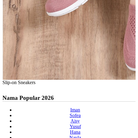
Slip-on Sneakers
Nama Popular 2026
Iman
Sofea
Aisy
Yusuf
Hana
Nayla