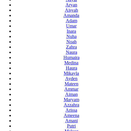
Aryan
Aisyah
Amanda
Adam
Umar
Inara
Nuha
Noah
Zahra
Naura
Humaira
Medina
Haura
Mikayla
Ayden
Mateen
Ammar
Aiman
Maryam
Azzahra
Arissa
Ameena
Amani
Putri