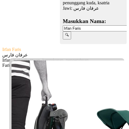
penunggang kuda, ksatria
Jawi:
عرفان فارس
Masukkan Nama:
Irfan Faris
عرفان فارس
Irfan: Kebijaksanaan, kesyukuran, pengetahuan
Faris: Yang alim, penunggang kuda, ksatria
Facebook
Twitter
WhatsApp
Line
Telegram
Share