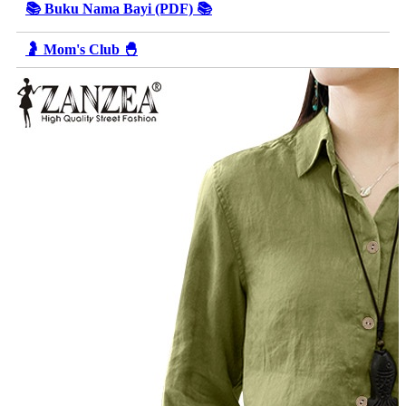
📚 Buku Nama Bayi (PDF) 📚
🤰 Mom's Club 🐣