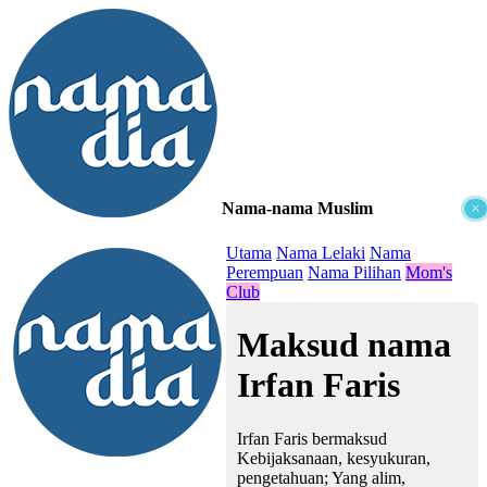
Nama-nama Muslim
×
≡
Utama
Nama Lelaki
Nama
Perempuan
Nama Pilihan
Mom's
Club
Maksud nama
Irfan Faris
Irfan Faris bermaksud
Kebijaksanaan, kesyukuran,
pengetahuan; Yang alim,