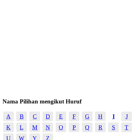
Nama Pilihan mengikut Huruf
A
B
C
D
E
F
G
H
I
J
K
L
M
N
O
P
Q
R
S
T
U
W
Y
Z