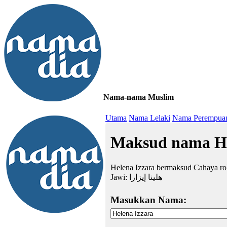
Nama-nama Muslim
≡
Utama
Nama Lelaki
Nama Perempua
Maksud nama He
Helena Izzara bermaksud Cahaya roh
Jawi:
هلينا إيزارا
Masukkan Nama: