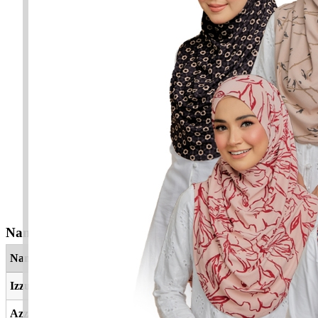
Nama Yang Berkaitan
Nama
Maksud
Izzul
Kemuliaan
Azzalea
Kekal Abadi