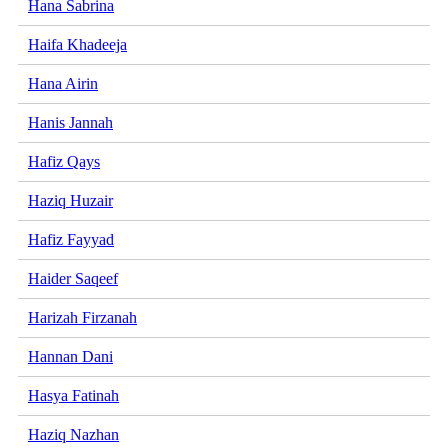
Hana Sabrina
Haifa Khadeeja
Hana Airin
Hanis Jannah
Hafiz Qays
Haziq Huzair
Hafiz Fayyad
Haider Saqeef
Harizah Firzanah
Hannan Dani
Hasya Fatinah
Haziq Nazhan