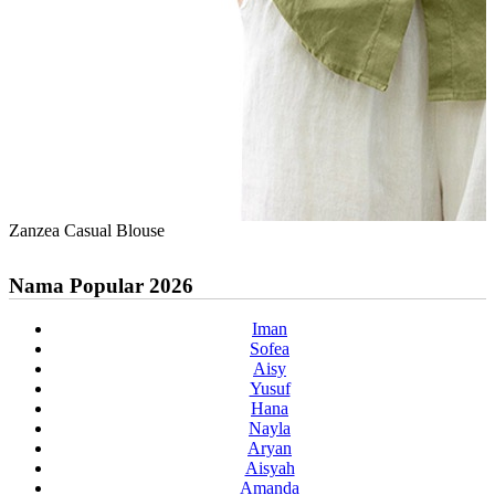
Zanzea Casual Blouse
Nama Popular 2026
Iman
Sofea
Aisy
Yusuf
Hana
Nayla
Aryan
Aisyah
Amanda