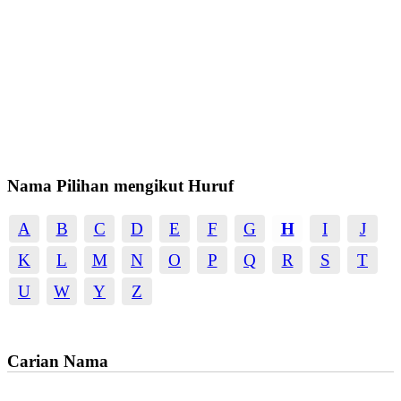
Nama Pilihan mengikut Huruf
A
B
C
D
E
F
G
H
I
J
K
L
M
N
O
P
Q
R
S
T
U
W
Y
Z
Carian Nama