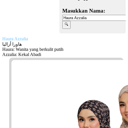
Masukkan Nama:
Haura Azzalia
هاورا أزاليا
Haura: Wanita yang berkulit putih
Azzalia: Kekal Abadi
Facebook
Twitter
WhatsApp
Line
Telegram
Share