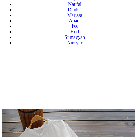
Naufal
Danish
Marissa
Anaqi
Izz
Hud
Sumayyah
Amsyar