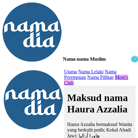
Nama-nama Muslim
×
≡
Utama
Nama Lelaki
Nama
Perempuan
Nama Pilihan
Mom's
Club
Maksud nama
Haura Azzalia
Haura Azzalia bermaksud Wanita
yang berkulit putih; Kekal Abadi
Jawi:
هاورا أزاليا