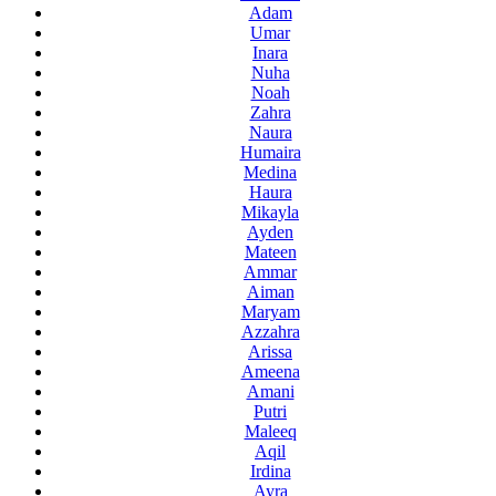
Adam
Umar
Inara
Nuha
Noah
Zahra
Naura
Humaira
Medina
Haura
Mikayla
Ayden
Mateen
Ammar
Aiman
Maryam
Azzahra
Arissa
Ameena
Amani
Putri
Maleeq
Aqil
Irdina
Ayra