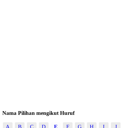
Nama Pilihan mengikut Huruf
A
B
C
D
E
F
G
H
I
J