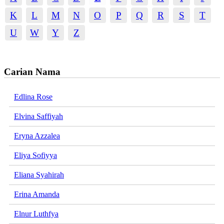
K
L
M
N
O
P
Q
R
S
T
U
W
Y
Z
Carian Nama
Edlina Rose
Elvina Saffiyah
Eryna Azzalea
Eliya Sofiyya
Eliana Syahirah
Erina Amanda
Elnur Luthfya