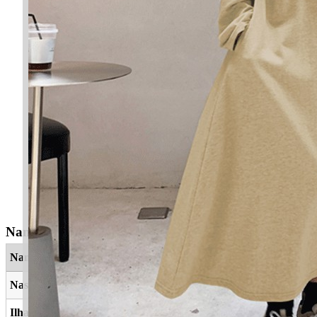
Nama Yang Berkaitan
Nama
Maksud
Nashim
Tertib, teratur
Ilhan
Jelas, fasih dan jelas