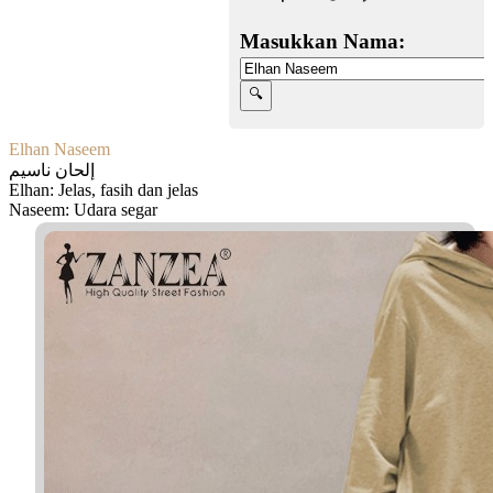
Masukkan Nama:
Elhan Naseem
إلحان ناسيم
Elhan: Jelas, fasih dan jelas
Naseem: Udara segar
Facebook
Twitter
WhatsApp
Line
Telegram
Share