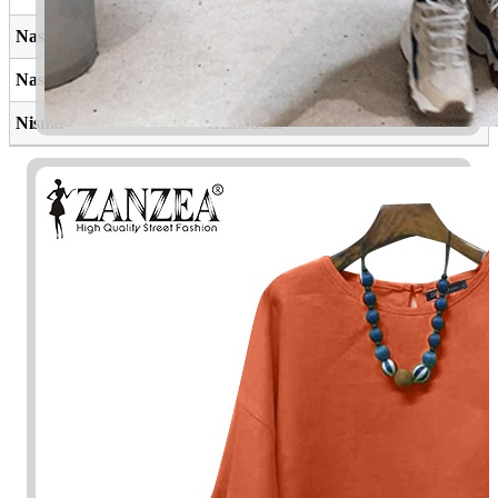
Nasmah
Angin sepai-sepoi
Nasim
Udara segar
Nisma
Hembusan