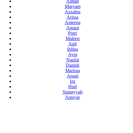
Aiman
Maryam
Azzahra
Arissa
Ameena
Amani
Putri
Maleeq
Aqil
Irdina
Ayra
Naufal
Danish
Marissa
Anaqi
Izz
Hud
Sumayyah
Amsyar