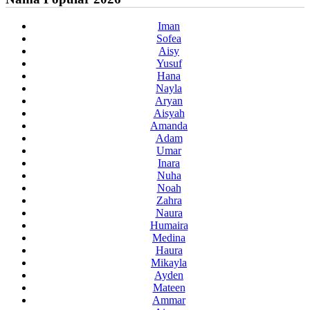
Iman
Sofea
Aisy
Yusuf
Hana
Nayla
Aryan
Aisyah
Amanda
Adam
Umar
Inara
Nuha
Noah
Zahra
Naura
Humaira
Medina
Haura
Mikayla
Ayden
Mateen
Ammar