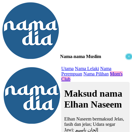
Nama-nama Muslim
×
≡
Utama
Nama Lelaki
Nama
Perempuan
Nama Pilihan
Mom's
Club
Maksud nama
Elhan Naseem
Elhan Naseem bermaksud Jelas,
fasih dan jelas; Udara segar
Jawi:
إلحان ناسيم