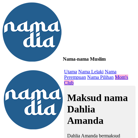
Nama-nama Muslim
≡
Utama
Nama Lelaki
Nama
Perempuan
Nama Pilihan
Mom's
Club
Maksud nama
Dahlia
Amanda
Dahlia Amanda bermaksud