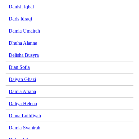
Danish Iqbal
Daris Idraqi
Damia Umairah
Dhuha Alanna
Delisha Busyra
Dian Sofia
Daiyan Ghazi
Damia Ariana
Daliya Helena
Diana Luthfiyah
Damia Syahirah