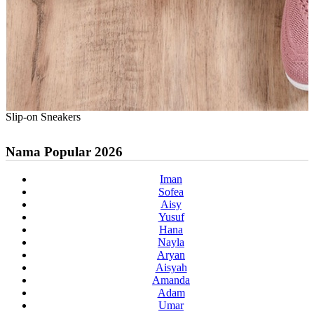
Slip-on Sneakers
Nama Popular 2026
Iman
Sofea
Aisy
Yusuf
Hana
Nayla
Aryan
Aisyah
Amanda
Adam
Umar