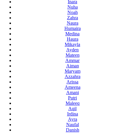
Inara
Nuha
Noah
Zahra
Naura
Humaira
Medina
Haura
Mikayla
Ayden
Mateen
Ammar
Aiman
Maryam
Azzahra
Arissa
Ameena
Amani
Putri
Maleeq
Aqil
Irdina
Ayra
Naufal
Danish