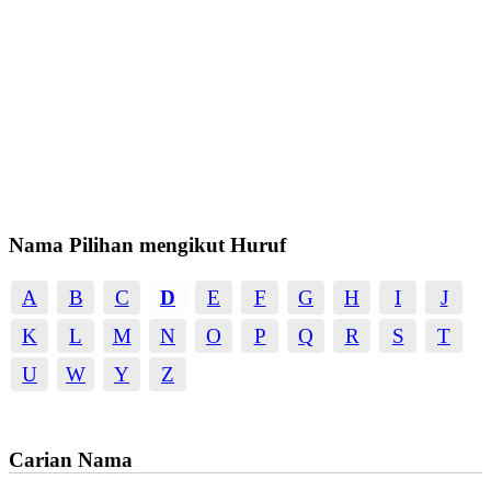
Nama Pilihan mengikut Huruf
A
B
C
D
E
F
G
H
I
J
K
L
M
N
O
P
Q
R
S
T
U
W
Y
Z
Carian Nama