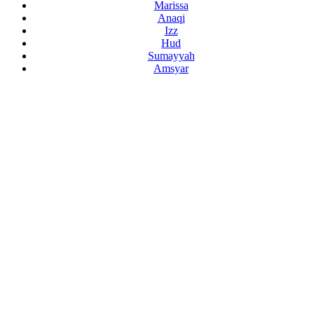
Marissa
Anaqi
Izz
Hud
Sumayyah
Amsyar