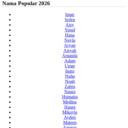
Nama Popular 2026
Iman
Sofea
Aisy
Yusuf
Hana
Nayla
Aryan
Aisyah
Amanda
Adam
Umar
Inara
Nuha
Noah
Zahra
Naura
Humaira
Medina
Haura
Mikayla
Ayden
Mateen
Ammar