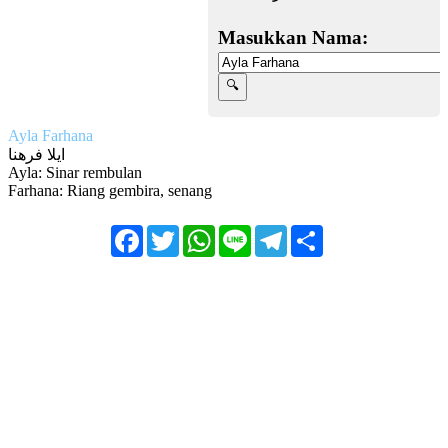
Masukkan Nama:
Ayla Farhana
ايلا فرهنا
Ayla: Sinar rembulan
Farhana: Riang gembira, senang
Facebook
Twitter
WhatsApp
Line
Telegram
Share