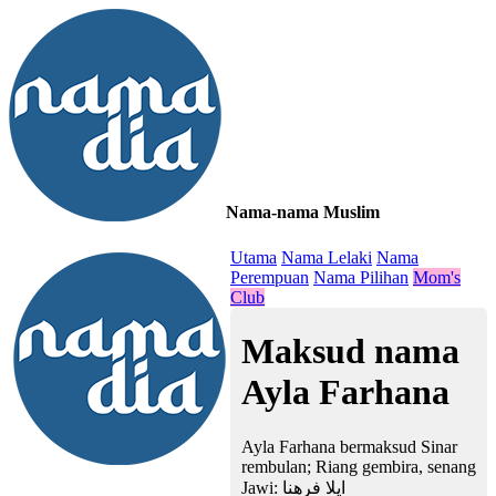
Nama-nama Muslim
≡
Utama
Nama Lelaki
Nama
Perempuan
Nama Pilihan
Mom's
Club
Maksud nama
Ayla Farhana
Ayla Farhana bermaksud Sinar
rembulan; Riang gembira, senang
Jawi:
ايلا فرهنا