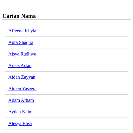
Carian Nama
Afreena Khyla
Aura Shaqira
Aisya Radhwa
Areez Arfan
Aidan Zayyan
Aireen Yaseera
Adam Arham
Ayden Naim
Alesya Elisa