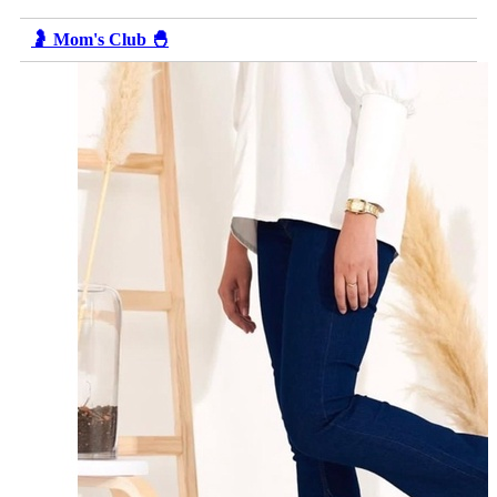
🤰 Mom's Club 🐣