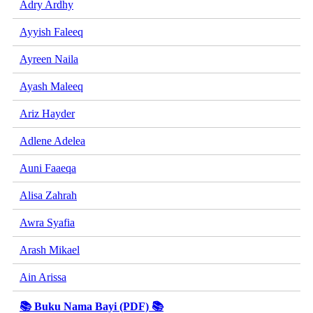
Adry Ardhy
Ayyish Faleeq
Ayreen Naila
Ayash Maleeq
Ariz Hayder
Adlene Adelea
Auni Faaeqa
Alisa Zahrah
Awra Syafia
Arash Mikael
Ain Arissa
📚 Buku Nama Bayi (PDF) 📚