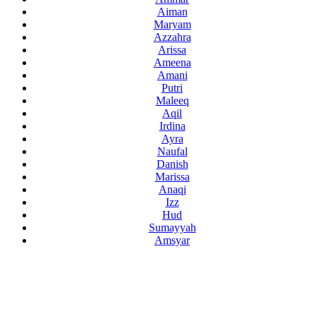
Aiman
Maryam
Azzahra
Arissa
Ameena
Amani
Putri
Maleeq
Aqil
Irdina
Ayra
Naufal
Danish
Marissa
Anaqi
Izz
Hud
Sumayyah
Amsyar