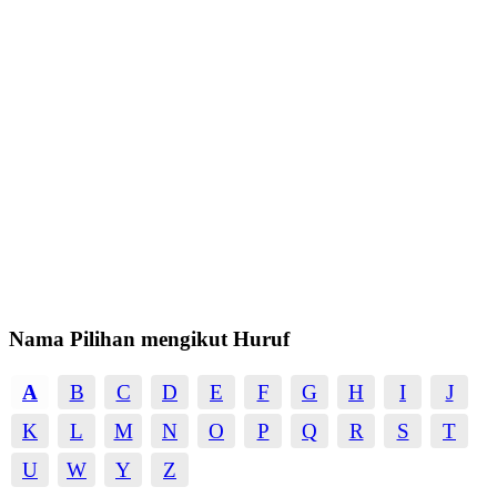
Nama Pilihan mengikut Huruf
A
B
C
D
E
F
G
H
I
J
K
L
M
N
O
P
Q
R
S
T
U
W
Y
Z