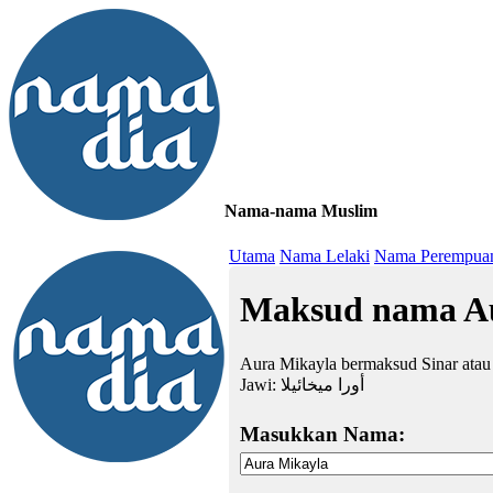
Nama-nama Muslim
≡
Utama
Nama Lelaki
Nama Perempua
Maksud nama A
Aura Mikayla bermaksud Sinar atau
Jawi:
أورا ميخائيلا
Masukkan Nama: