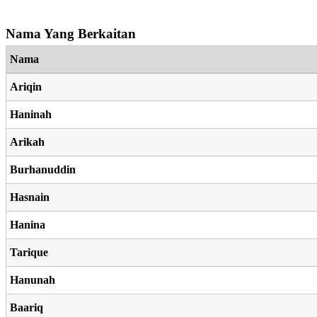
Nama Yang Berkaitan
Nama
Ariqin
Haninah
Arikah
Burhanuddin
Hasnain
Hanina
Tarique
Hanunah
Baariq