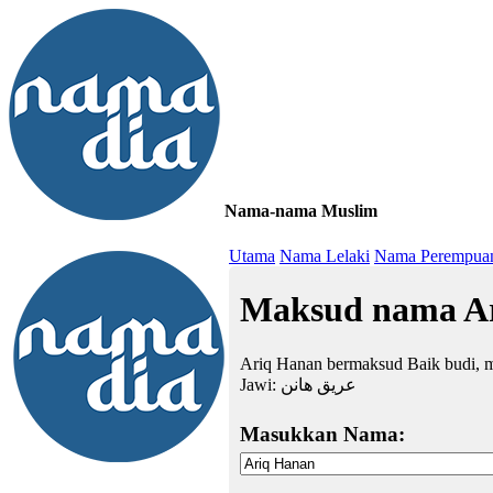
Nama-nama Muslim
≡
Utama
Nama Lelaki
Nama Perempua
Maksud nama A
Ariq Hanan bermaksud Baik budi, mu
Jawi:
عريق هانن
Masukkan Nama: