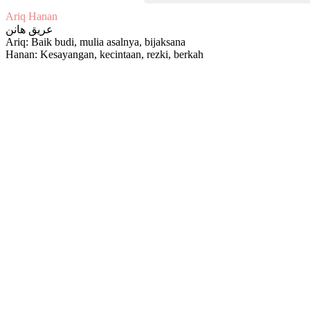
Ariq Hanan
عريق هانن
Ariq: Baik budi, mulia asalnya, bijaksana
Hanan: Kesayangan, kecintaan, rezki, berkah