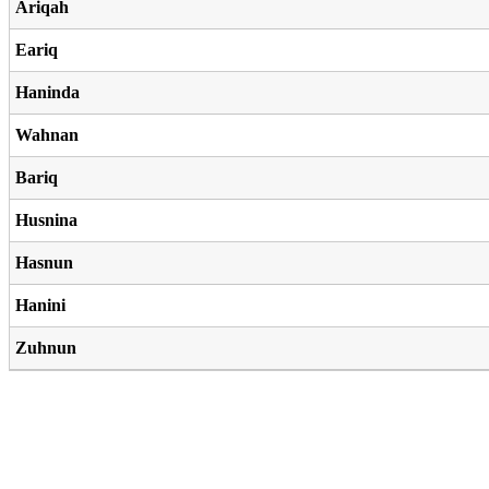
Ariqah
Eariq
Haninda
Wahnan
Bariq
Husnina
Hasnun
Hanini
Zuhnun