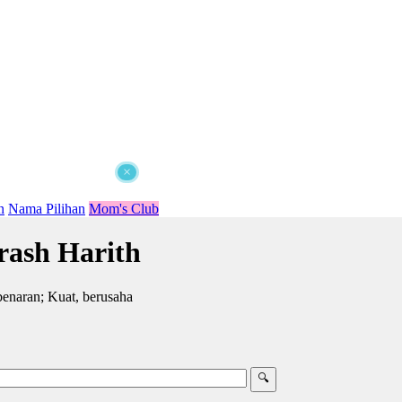
×
n
Nama Pilihan
Mom's Club
ash Harith
enaran; Kuat, berusaha