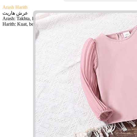
Arash Harith
عرش هاريث
Arash: Takhta, kebenaran
Harith: Kuat, berusaha