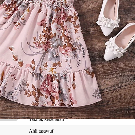
Maksud
Kijang muda
Kedewasaan, berperasaan baik
Perempuan yang dihormati
Yang bagus, ganjaran
Terbaik
Mendapat petunjuk, cerdas
Gembira
Takhta, kebenaran
Ahli tasawuf