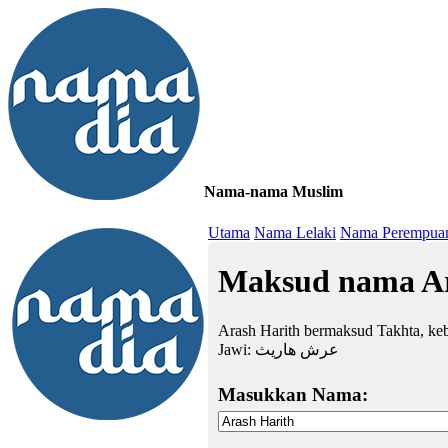
Nama-nama Muslim
≡
Utama
Nama Lelaki
Nama Perempua
Maksud nama Ar
Arash Harith bermaksud Takhta, keb
Jawi:
عرش هاريث
Masukkan Nama: