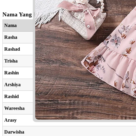
Nama Yang Berkaitan
Nama
Rasha
Rashad
Trisha
Rashin
Arshiya
Rashid
Wareesha
Arasy
Darwisha