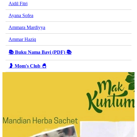
Aidil Fitri
Ayana Sofea
Ammara Mardiyya
Ammar Haziq
📚 Buku Nama Bayi (PDF) 📚
🤰 Mom's Club 🐣