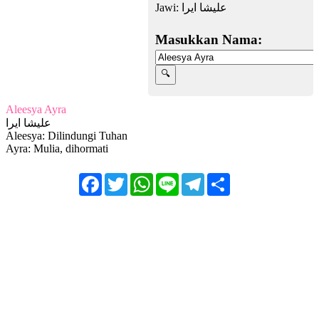
Jawi:
عليشا ایرا
Masukkan Nama:
Aleesya Ayra
عليشا ایرا
Aleesya: Dilindungi Tuhan
Ayra: Mulia, dihormati
Facebook
Twitter
WhatsApp
Line
Telegram
Share