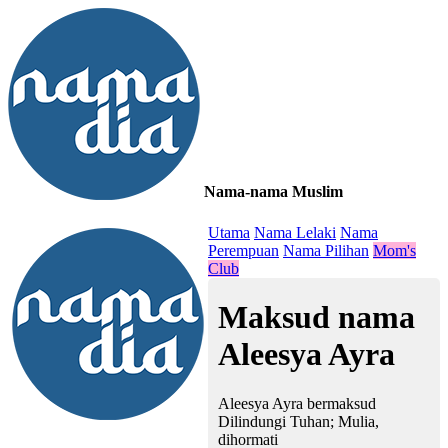
Nama-nama Muslim
≡
Utama
Nama Lelaki
Nama
Perempuan
Nama Pilihan
Mom's
Club
Maksud nama
Aleesya Ayra
Aleesya Ayra bermaksud
Dilindungi Tuhan; Mulia,
dihormati