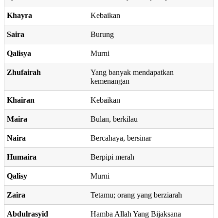
Khayra
Kebaikan
Saira
Burung
Qalisya
Murni
Zhufairah
Yang banyak mendapatkan
kemenangan
Khairan
Kebaikan
Maira
Bulan, berkilau
Naira
Bercahaya, bersinar
Humaira
Berpipi merah
Qalisy
Murni
Zaira
Tetamu; orang yang berziarah
Abdulrasyid
Hamba Allah Yang Bijaksana