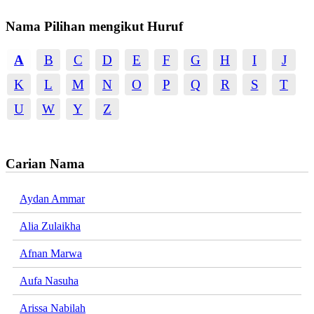
Nama Pilihan mengikut Huruf
A
B
C
D
E
F
G
H
I
J
K
L
M
N
O
P
Q
R
S
T
U
W
Y
Z
Carian Nama
Aydan Ammar
Alia Zulaikha
Afnan Marwa
Aufa Nasuha
Arissa Nabilah