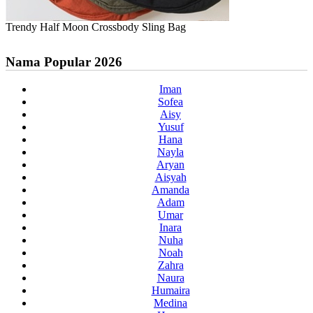
Trendy Half Moon Crossbody Sling Bag
Nama Popular 2026
Iman
Sofea
Aisy
Yusuf
Hana
Nayla
Aryan
Aisyah
Amanda
Adam
Umar
Inara
Nuha
Noah
Zahra
Naura
Humaira
Medina