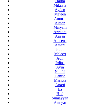
Haura
Mikayla
Ayden
Mateen
Ammar
Aiman
Maryam
Azzahra
Arissa
Ameena
Amani
Putri
Maleeq
Aqil
Irdina
Ayra
Naufal
Danish
Marissa
Anaqi
Izz
Hud
Sumayyah
Amsyar