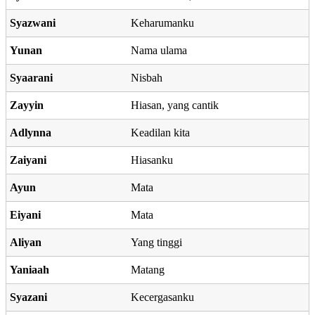
Syazwani
Keharumanku
Yunan
Nama ulama
Syaarani
Nisbah
Zayyin
Hiasan, yang cantik
Adlynna
Keadilan kita
Zaiyani
Hiasanku
Ayun
Mata
Eiyani
Mata
Aliyan
Yang tinggi
Yaniaah
Matang
Syazani
Kecergasanku