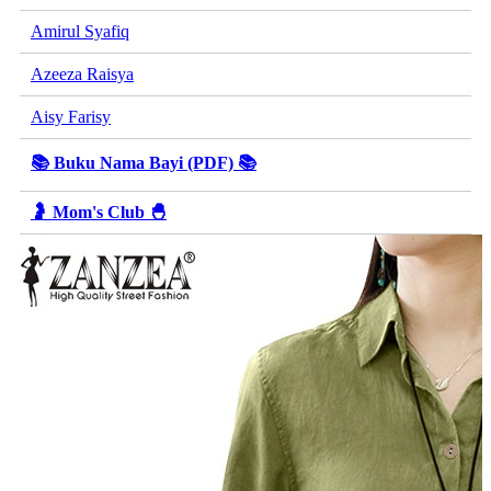
Amirul Syafiq
Azeeza Raisya
Aisy Farisy
📚 Buku Nama Bayi (PDF) 📚
🤰 Mom's Club 🐣