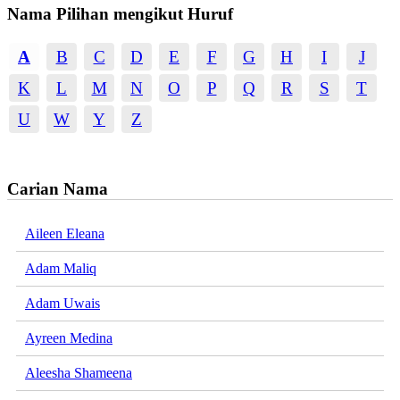
Nama Pilihan mengikut Huruf
A
B
C
D
E
F
G
H
I
J
K
L
M
N
O
P
Q
R
S
T
U
W
Y
Z
Carian Nama
Aileen Eleana
Adam Maliq
Adam Uwais
Ayreen Medina
Aleesha Shameena