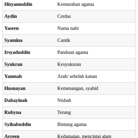
Hisyamuddin
Kemurahan agama
Aydin
Cerdas
Yaseen
Nama nabi
Syamina
Cantik
Irsyaduddin
Panduan agama
Syukran
Kesyukuran
Yamnah
Arah/ sebelah kanan
Husnayan
Kemenangan, syahid
Dabayinah
Nisbah
Rubyna
Terang
Syihabuddin
Bintang agama
Ayreen
Kedamaian, mencintai alam