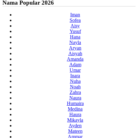
Nama Popular 2026
Iman
Sofea
Aisy
Yusuf
Hana
Nayla
Aryan
Aisyah
Amanda
Adam
Umar
Inara
Nuha
Noah
Zahra
Naura
Humaira
Medina
Haura
Mikayla
Ayden
Mateen
Ammar