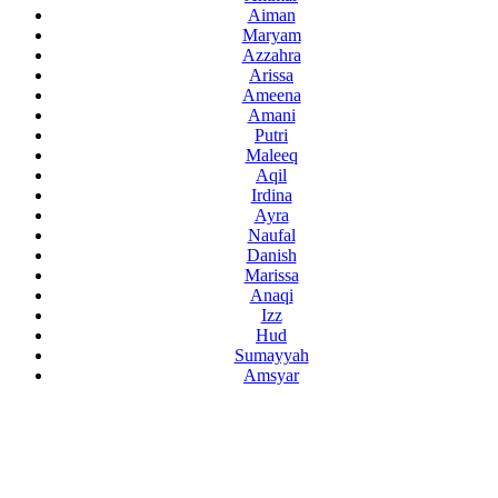
Aiman
Maryam
Azzahra
Arissa
Ameena
Amani
Putri
Maleeq
Aqil
Irdina
Ayra
Naufal
Danish
Marissa
Anaqi
Izz
Hud
Sumayyah
Amsyar