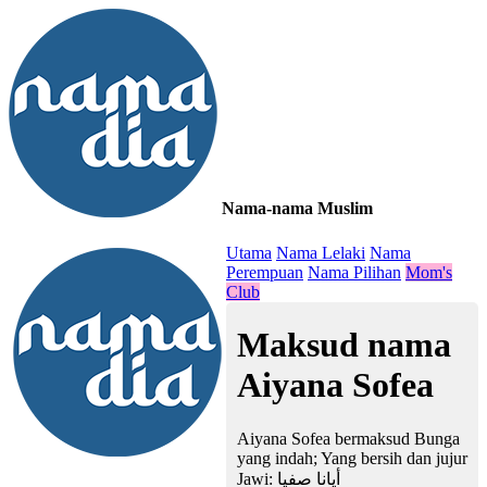
Nama-nama Muslim
≡
Utama
Nama Lelaki
Nama
Perempuan
Nama Pilihan
Mom's
Club
Maksud nama
Aiyana Sofea
Aiyana Sofea bermaksud Bunga
yang indah; Yang bersih dan jujur
Jawi:
أيانا صفيا