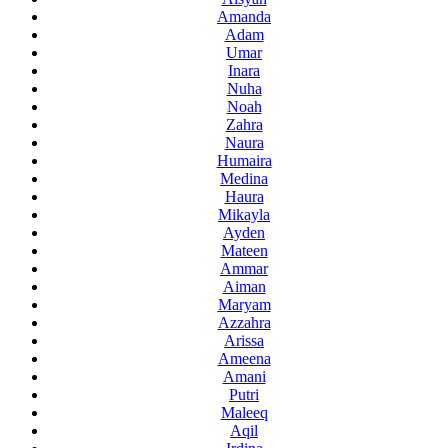
Amanda
Adam
Umar
Inara
Nuha
Noah
Zahra
Naura
Humaira
Medina
Haura
Mikayla
Ayden
Mateen
Ammar
Aiman
Maryam
Azzahra
Arissa
Ameena
Amani
Putri
Maleeq
Aqil