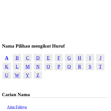
Nama Pilihan mengikut Huruf
A
B
C
D
E
F
G
H
I
J
K
L
M
N
O
P
Q
R
S
T
U
W
Y
Z
Carian Nama
Aina Falisya