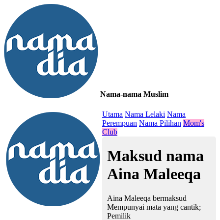
Nama-nama Muslim
≡
Utama
Nama Lelaki
Nama
Perempuan
Nama Pilihan
Mom's
Club
Maksud nama
Aina Maleeqa
Aina Maleeqa bermaksud
Mempunyai mata yang cantik;
Pemilik