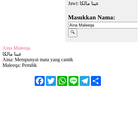
Jawi:
عينا مالكا
Masukkan Nama:
Aina Maleeqa
عينا مالكا
Aina: Mempunyai mata yang cantik
Maleeqa: Pemilik
Facebook
Twitter
WhatsApp
Line
Telegram
Share