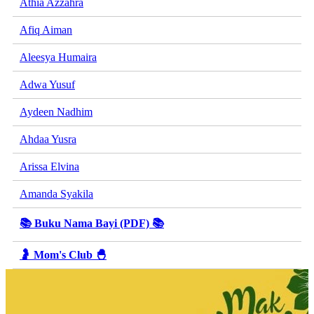
Athia Azzahra
Afiq Aiman
Aleesya Humaira
Adwa Yusuf
Aydeen Nadhim
Ahdaa Yusra
Arissa Elvina
Amanda Syakila
📚 Buku Nama Bayi (PDF) 📚
🤰 Mom's Club 🐣