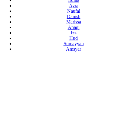
Irdina
Ayra
Naufal
Danish
Marissa
Anaqi
Izz
Hud
Sumayyah
Amsyar