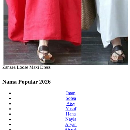
Zanzea Loose Maxi Dress
Nama Popular 2026
Iman
Sofea
Aisy
Yusuf
Hana
Nayla
Aryan
Aisyah