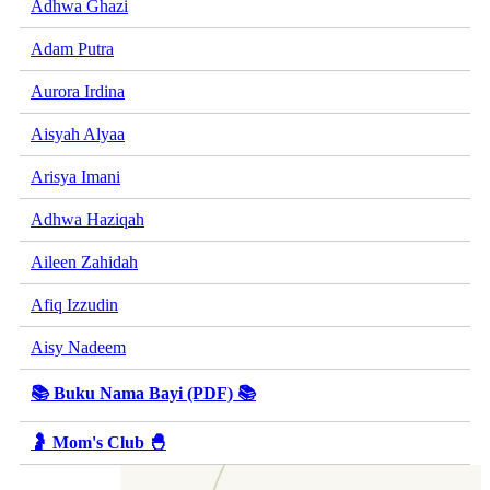
Adhwa Ghazi
Adam Putra
Aurora Irdina
Aisyah Alyaa
Arisya Imani
Adhwa Haziqah
Aileen Zahidah
Afiq Izzudin
Aisy Nadeem
📚 Buku Nama Bayi (PDF) 📚
🤰 Mom's Club 🐣