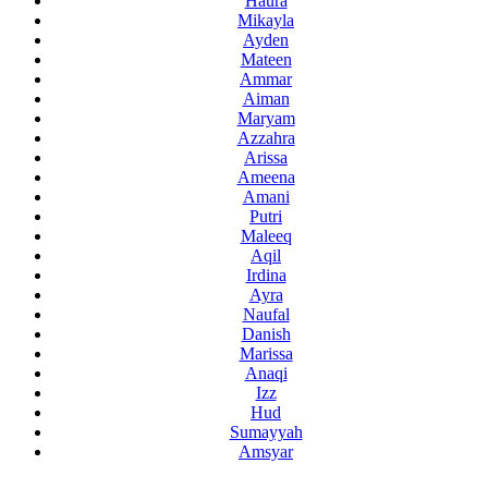
Haura
Mikayla
Ayden
Mateen
Ammar
Aiman
Maryam
Azzahra
Arissa
Ameena
Amani
Putri
Maleeq
Aqil
Irdina
Ayra
Naufal
Danish
Marissa
Anaqi
Izz
Hud
Sumayyah
Amsyar