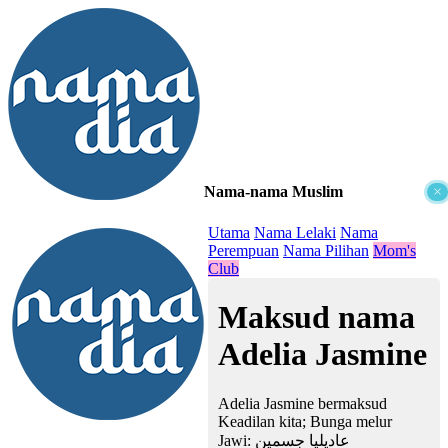
Nama-nama Muslim
×
≡
Utama
Nama Lelaki
Nama
Perempuan
Nama Pilihan
Mom's
Club
Maksud nama
Adelia Jasmine
Adelia Jasmine bermaksud
Keadilan kita; Bunga melur
Jawi:
عاديليا جسمين