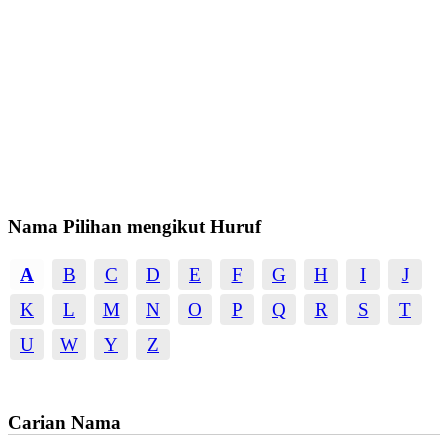
Nama Pilihan mengikut Huruf
A
B
C
D
E
F
G
H
I
J
K
L
M
N
O
P
Q
R
S
T
U
W
Y
Z
Carian Nama