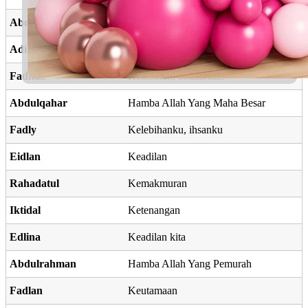
Abdulwadud
Hamba Allah Yang Pengasih
Adilla
Adil saksama
Fadhali
Kelebihan, keutamaan
Abdulqahar
Hamba Allah Yang Maha Besar
Fadly
Kelebihanku, ihsanku
Eidlan
Keadilan
Rahadatul
Kemakmuran
Iktidal
Ketenangan
Edlina
Keadilan kita
Abdulrahman
Hamba Allah Yang Pemurah
Fadlan
Keutamaan