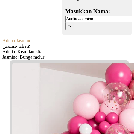
Masukkan Nama:
Adelia Jasmine
عاديليا جسمين
Adelia: Keadilan kita
Jasmine: Bunga melur
Facebook
Twitter
WhatsApp
Line
Telegram
Share