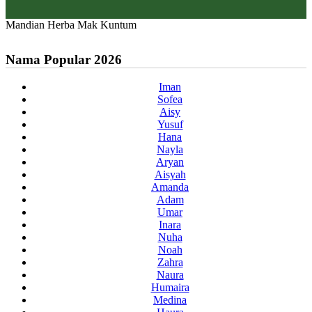
Mandian Herba Mak Kuntum
Nama Popular 2026
Iman
Sofea
Aisy
Yusuf
Hana
Nayla
Aryan
Aisyah
Amanda
Adam
Umar
Inara
Nuha
Noah
Zahra
Naura
Humaira
Medina