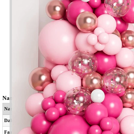
Nama Yang Berkaitan
Nama
Maksud
Dalila
Petunjuk, dalil, alasan
Faadhilah
Yang Mulia