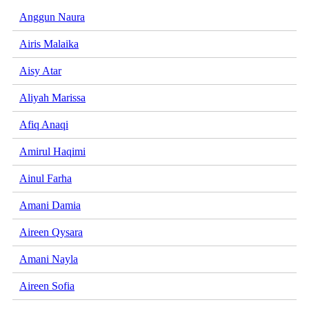
Anggun Naura
Airis Malaika
Aisy Atar
Aliyah Marissa
Afiq Anaqi
Amirul Haqimi
Ainul Farha
Amani Damia
Aireen Qysara
Amani Nayla
Aireen Sofia