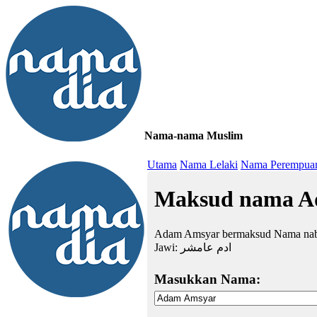
Nama-nama Muslim
≡
Utama
Nama Lelaki
Nama Perempua
Maksud nama A
Adam Amsyar bermaksud Nama nabi, 
Jawi:
ادم عامشر
Masukkan Nama: