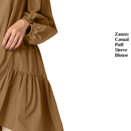
Zanzea
Casual
Puff
Sleeve
Blouse