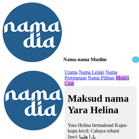
Nama-nama Muslim
×
≡
Utama
Nama Lelaki
Nama
Perempuan
Nama Pilihan
Mom's
Club
Maksud nama
Yara Helina
Yara Helina bermaksud Kupu-
kupu kecil; Cahaya rohani
Jawi:
يارا هلينا