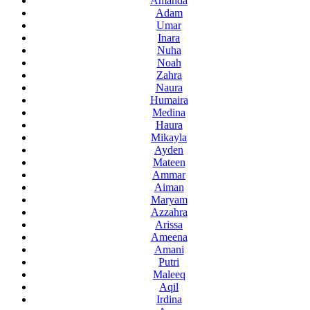
Amanda
Adam
Umar
Inara
Nuha
Noah
Zahra
Naura
Humaira
Medina
Haura
Mikayla
Ayden
Mateen
Ammar
Aiman
Maryam
Azzahra
Arissa
Ameena
Amani
Putri
Maleeq
Aqil
Irdina