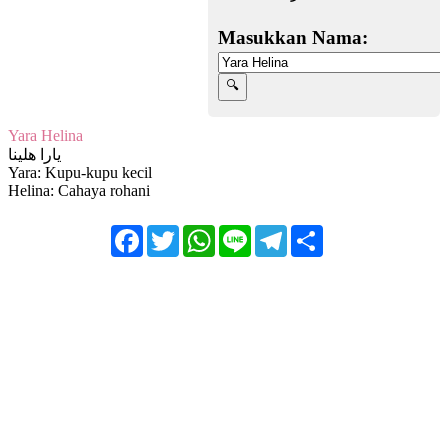
Masukkan Nama:
Yara Helina
يارا هلينا
Yara: Kupu-kupu kecil
Helina: Cahaya rohani
Facebook
Twitter
WhatsApp
Line
Telegram
Share