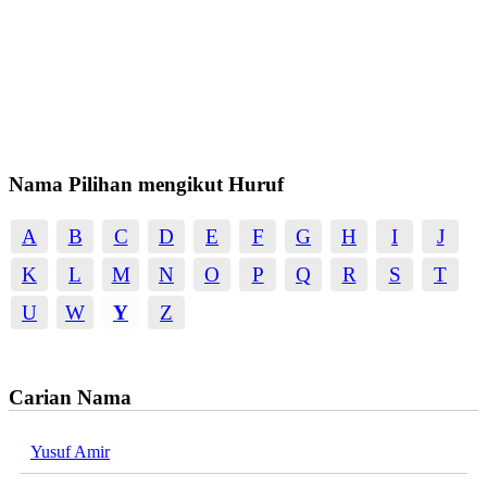
Nama Pilihan mengikut Huruf
A
B
C
D
E
F
G
H
I
J
K
L
M
N
O
P
Q
R
S
T
U
W
Y
Z
Carian Nama
Yusuf Amir