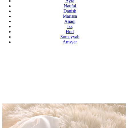
Ayra
Naufal
Danish
Marissa
Anaqi
Izz
Hud
Sumayyah
Amsyar