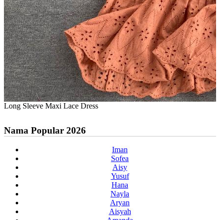
Long Sleeve Maxi Lace Dress
Nama Popular 2026
Iman
Sofea
Aisy
Yusuf
Hana
Nayla
Aryan
Aisyah