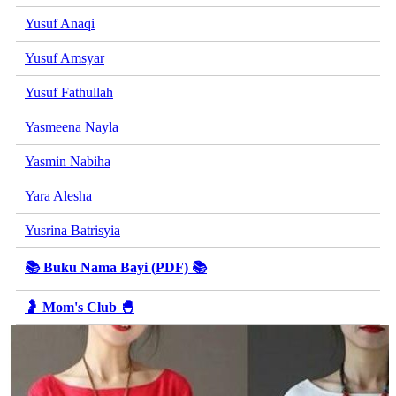
Yusuf Anaqi
Yusuf Amsyar
Yusuf Fathullah
Yasmeena Nayla
Yasmin Nabiha
Yara Alesha
Yusrina Batrisyia
📚 Buku Nama Bayi (PDF) 📚
🤰 Mom's Club 🐣