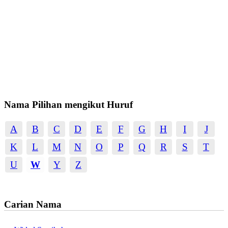
Nama Pilihan mengikut Huruf
A
B
C
D
E
F
G
H
I
J
K
L
M
N
O
P
Q
R
S
T
U
W
Y
Z
Carian Nama