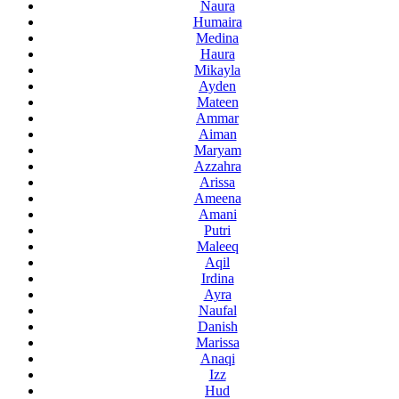
Naura
Humaira
Medina
Haura
Mikayla
Ayden
Mateen
Ammar
Aiman
Maryam
Azzahra
Arissa
Ameena
Amani
Putri
Maleeq
Aqil
Irdina
Ayra
Naufal
Danish
Marissa
Anaqi
Izz
Hud