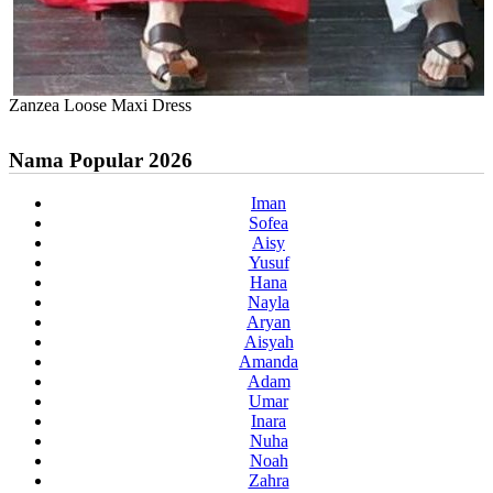
Zanzea Loose Maxi Dress
Nama Popular 2026
Iman
Sofea
Aisy
Yusuf
Hana
Nayla
Aryan
Aisyah
Amanda
Adam
Umar
Inara
Nuha
Noah
Zahra