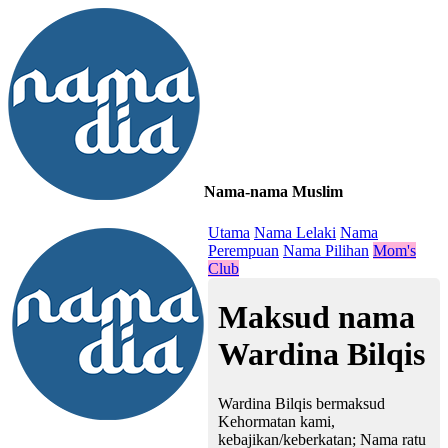
Nama-nama Muslim
≡
Utama
Nama Lelaki
Nama
Perempuan
Nama Pilihan
Mom's
Club
Maksud nama
Wardina Bilqis
Wardina Bilqis bermaksud
Kehormatan kami,
kebajikan/keberkatan; Nama ratu