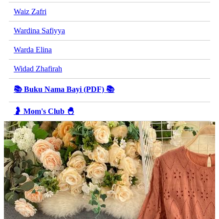
Waiz Zafri
Wardina Safiyya
Warda Elina
Widad Zhafirah
📚 Buku Nama Bayi (PDF) 📚
🤰 Mom's Club 🐣