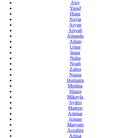
Aisy
Yusuf
Hana
Nayla
Aryan
Aisyah
Amanda
Adam
Umar
Inara
Nuha
Noah
Zahra
Naura
Humaira
Medina
Haura
Mikayla
Ayden
Mateen
Ammar
Aiman
Maryam
Azzahra
Arissa