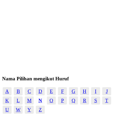
Nama Pilihan mengikut Huruf
A
B
C
D
E
F
G
H
I
J
K
L
M
N
O
P
Q
R
S
T
U
W
Y
Z