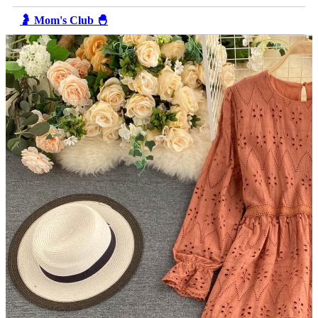
🤰 Mom's Club 🐣