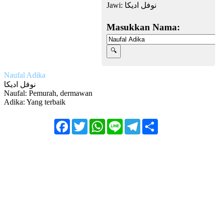
Jawi:
نوفل اديكا
Masukkan Nama:
Naufal Adika
نوفل اديكا
Naufal: Pemurah, dermawan
Adika: Yang terbaik
Facebook
Twitter
WhatsApp
Line
Telegram
Share