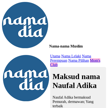
Nama-nama Muslim
≡
Utama
Nama Lelaki
Nama
Perempuan
Nama Pilihan
Mom's
Club
Maksud nama
Naufal Adika
Naufal Adika bermaksud
Pemurah, dermawan; Yang
terbaik