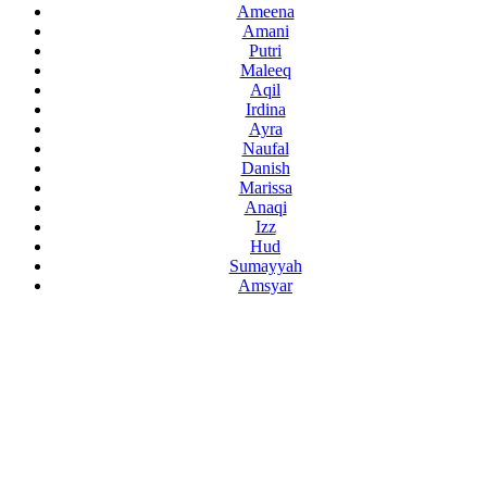
Ameena
Amani
Putri
Maleeq
Aqil
Irdina
Ayra
Naufal
Danish
Marissa
Anaqi
Izz
Hud
Sumayyah
Amsyar