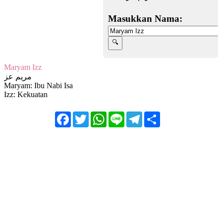
Masukkan Nama:
Maryam Izz
مريم عز
Maryam: Ibu Nabi Isa
Izz: Kekuatan
Facebook
Twitter
WhatsApp
Line
Telegram
Share