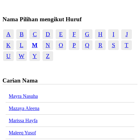
Nama Pilihan mengikut Huruf
A
B
C
D
E
F
G
H
I
J
K
L
M
N
O
P
Q
R
S
T
U
W
Y
Z
Carian Nama
Mayra Nasuha
Mazaya Aleena
Marissa Hayfa
Maleeq Yusof