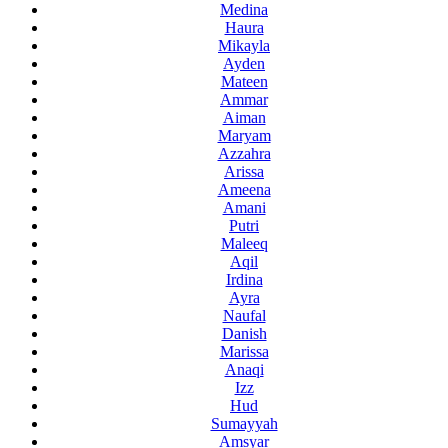
Medina
Haura
Mikayla
Ayden
Mateen
Ammar
Aiman
Maryam
Azzahra
Arissa
Ameena
Amani
Putri
Maleeq
Aqil
Irdina
Ayra
Naufal
Danish
Marissa
Anaqi
Izz
Hud
Sumayyah
Amsyar