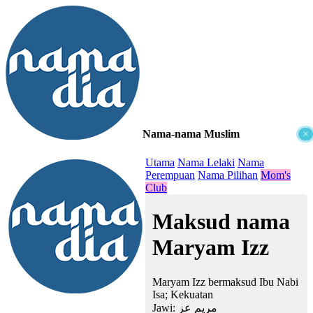
Nama-nama Muslim
×
≡
Utama
Nama Lelaki
Nama
Perempuan
Nama Pilihan
Mom's
Club
Maksud nama
Maryam Izz
Maryam Izz bermaksud Ibu Nabi
Isa; Kekuatan
Jawi:
مريم عز