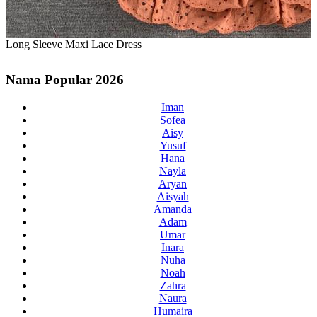
Long Sleeve Maxi Lace Dress
Nama Popular 2026
Iman
Sofea
Aisy
Yusuf
Hana
Nayla
Aryan
Aisyah
Amanda
Adam
Umar
Inara
Nuha
Noah
Zahra
Naura
Humaira