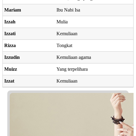
Mariam
Ibu Nabi Isa
Izzah
Mulia
Izzati
Kemuliaan
Rizza
Tongkat
Izzudin
Kemuliaan agama
Muizz
Yang terpelihara
Izzat
Kemuliaan