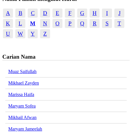
A
B
C
D
E
F
G
H
I
J
K
L
M
N
O
P
Q
R
S
T
U
W
Y
Z
Carian Nama
Muaz Saifullah
Mikhael Zayden
Marissa Haifa
Maryam Sofea
Mikhail Afwan
Maryam Jameelah