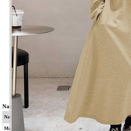
Nama Yang Berkaitan
Nama
Maksud
Marissa
Seorang yang bersopan santun