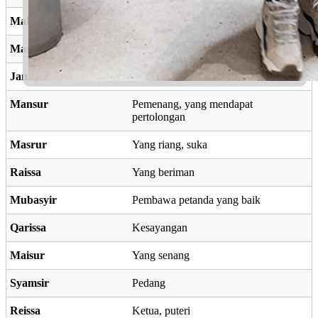
Mahsuri
Maharani, ratu
Masyruh
Lapang dada
Jamsyir
Kecantikan
Mansur
Pemenang, yang mendapat
pertolongan
Masrur
Yang riang, suka
Raissa
Yang beriman
Mubasyir
Pembawa petanda yang baik
Qarissa
Kesayangan
Maisur
Yang senang
Syamsir
Pedang
Reissa
Ketua, puteri