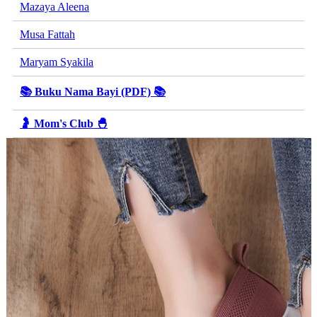
Mazaya Aleena
Musa Fattah
Maryam Syakila
📚 Buku Nama Bayi (PDF) 📚
🤰 Mom's Club 🐣