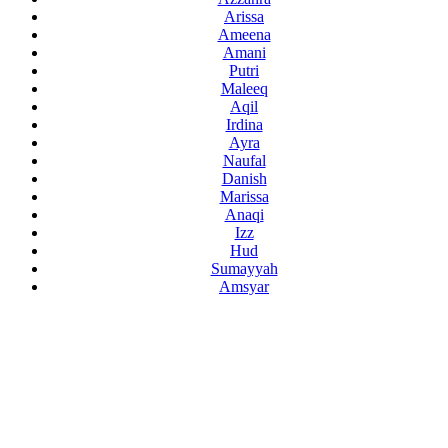
Arissa
Ameena
Amani
Putri
Maleeq
Aqil
Irdina
Ayra
Naufal
Danish
Marissa
Anaqi
Izz
Hud
Sumayyah
Amsyar