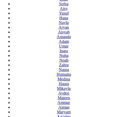
Sofea
Aisy
Yusuf
Hana
Nayla
Aryan
Aisyah
Amanda
Adam
Umar
Inara
Nuha
Noah
Zahra
Naura
Humaira
Medina
Haura
Mikayla
Ayden
Mateen
Ammar
Aiman
Maryam
Azzahra