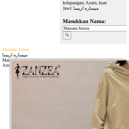
kelapangan; Azam, kuat
Jawi:
ميساره اريسا
Masukkan Nama:
Maisara Arissa
ميساره اريسا
Maisara: Ketenangan, nyaman, kemakmuran, kekayaan, kelapangan
Arissa: Azam, kuat
Facebook
Twitter
WhatsApp
Line
Telegram
Share