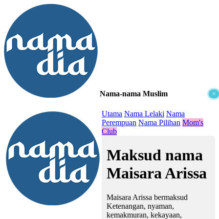
Nama-nama Muslim
×
≡
Utama
Nama Lelaki
Nama
Perempuan
Nama Pilihan
Mom's
Club
Maksud nama
Maisara Arissa
Maisara Arissa bermaksud
Ketenangan, nyaman,
kemakmuran, kekayaan,