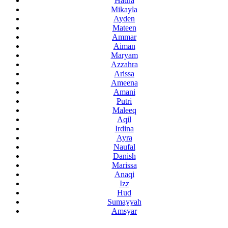
Haura
Mikayla
Ayden
Mateen
Ammar
Aiman
Maryam
Azzahra
Arissa
Ameena
Amani
Putri
Maleeq
Aqil
Irdina
Ayra
Naufal
Danish
Marissa
Anaqi
Izz
Hud
Sumayyah
Amsyar