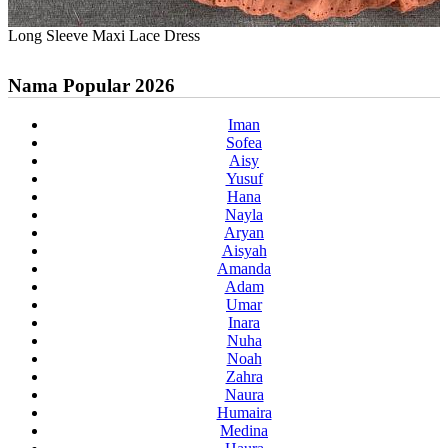
Long Sleeve Maxi Lace Dress
Nama Popular 2026
Iman
Sofea
Aisy
Yusuf
Hana
Nayla
Aryan
Aisyah
Amanda
Adam
Umar
Inara
Nuha
Noah
Zahra
Naura
Humaira
Medina