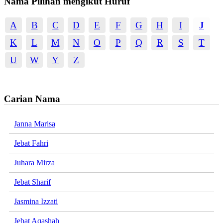
Nama Pilihan mengikut Huruf
A
B
C
D
E
F
G
H
I
J
K
L
M
N
O
P
Q
R
S
T
U
W
Y
Z
Carian Nama
Janna Marisa
Jebat Fahri
Juhara Mirza
Jebat Sharif
Jasmina Izzati
Jebat Aqashah