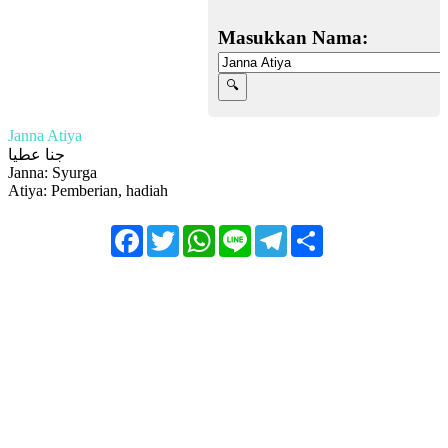
Masukkan Nama:
Janna Atiya
جنا عطيا
Janna: Syurga
Atiya: Pemberian, hadiah
Facebook
Twitter
WhatsApp
Line
Telegram
Share