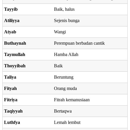
Tayyib
Baik, halus
Atiliyya
Sejenis bunga
Atyab
Wangi
Buthaynah
Perempuan berbadan cantik
Taymullah
Hamba Allah
Thoyyibah
Baik
Taliya
Beruntung
Fityah
Orang muda
Fitriya
Fitrah kemanusiaan
Taqiyyah
Bertaqwa
Luthfya
Lemah lembut