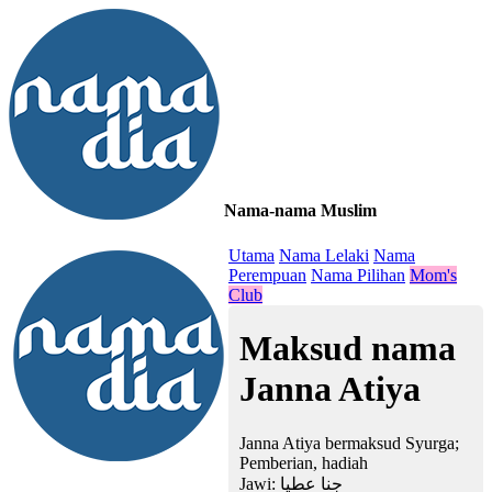
Nama-nama Muslim
≡
Utama
Nama Lelaki
Nama
Perempuan
Nama Pilihan
Mom's
Club
Maksud nama
Janna Atiya
Janna Atiya bermaksud Syurga;
Pemberian, hadiah
Jawi:
جنا عطيا