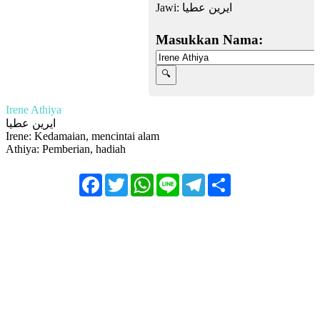
Jawi:
ايرين عطيا
Masukkan Nama:
Irene Athiya
ايرين عطيا
Irene: Kedamaian, mencintai alam
Athiya: Pemberian, hadiah
Facebook
Twitter
WhatsApp
Line
Telegram
Share