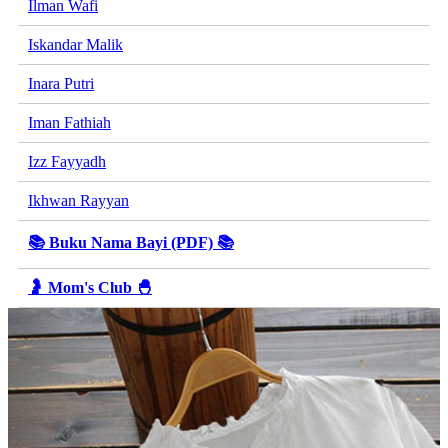
Ilman Wafi
Iskandar Malik
Inara Putri
Iman Fathiah
Izz Fayyadh
Ikhwan Rayyan
📚 Buku Nama Bayi (PDF) 📚
🤰 Mom's Club 🐣