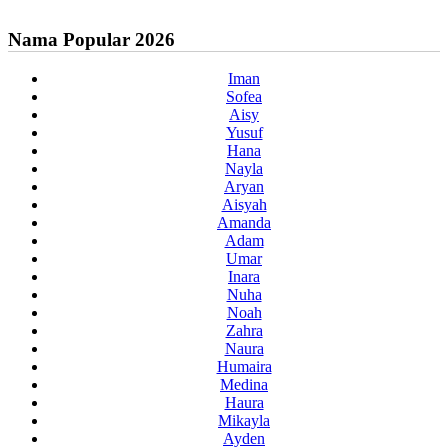
Nama Popular 2026
Iman
Sofea
Aisy
Yusuf
Hana
Nayla
Aryan
Aisyah
Amanda
Adam
Umar
Inara
Nuha
Noah
Zahra
Naura
Humaira
Medina
Haura
Mikayla
Ayden