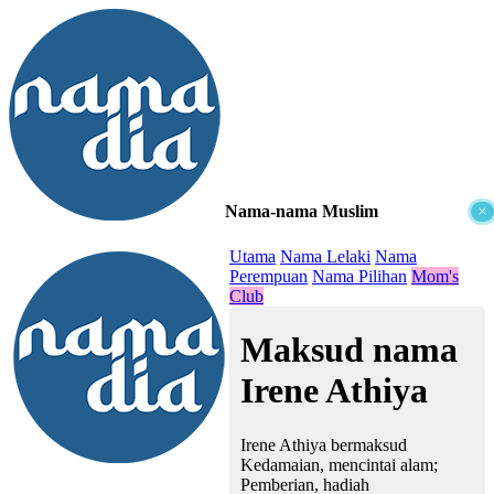
Nama-nama Muslim
×
≡
Utama
Nama Lelaki
Nama
Perempuan
Nama Pilihan
Mom's
Club
Maksud nama
Irene Athiya
Irene Athiya bermaksud
Kedamaian, mencintai alam;
Pemberian, hadiah