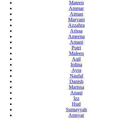
Mateen
Ammar
Aiman
Maryam
Azzahra
Arissa
Ameena
Amani
Putri
Maleeq
Aqil
Irdina
Ayra
Naufal
Danish
Marissa
Anaqi
Izz
Hud
Sumayyah
Amsyar