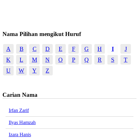
Nama Pilihan mengikut Huruf
A
B
C
D
E
F
G
H
I
J
K
L
M
N
O
P
Q
R
S
T
U
W
Y
Z
Carian Nama
Irfan Zarif
Ilyas Hamzah
Izara Hanis