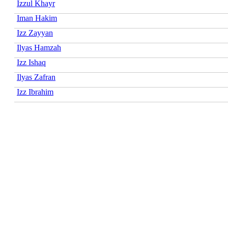
Izzul Khayr
Iman Hakim
Izz Zayyan
Ilyas Hamzah
Izz Ishaq
Ilyas Zafran
Izz Ibrahim