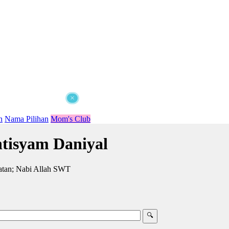
×
n
Nama Pilihan
Mom's Club
tisyam Daniyal
atan; Nabi Allah SWT