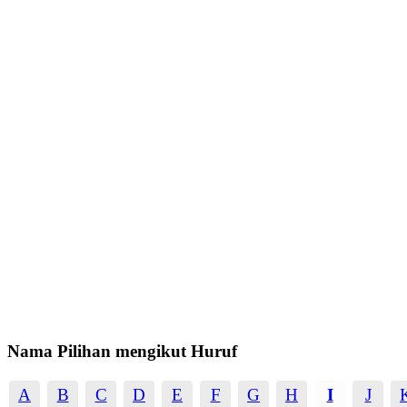
Nama Pilihan mengikut Huruf
A
B
C
D
E
F
G
H
I
J