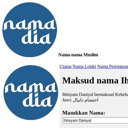
Nama-nama Muslim
≡
Utama
Nama Lelaki
Nama Perempua
Maksud nama Ih
Ihtisyam Daniyal bermaksud Keheb
Jawi:
احتشام دانيال
Masukkan Nama: