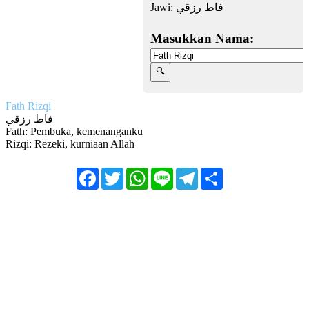
Jawi:
فاط رزقي
Masukkan Nama:
Fath Rizqi
فاط رزقي
Fath: Pembuka, kemenanganku
Rizqi: Rezeki, kurniaan Allah
Facebook
Twitter
WhatsApp
Line
Telegram
Share