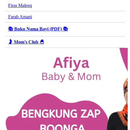
Firas Maleeq
Farah Amani
📚 Buku Nama Bayi (PDF) 📚
🤰 Mom's Club 🐣