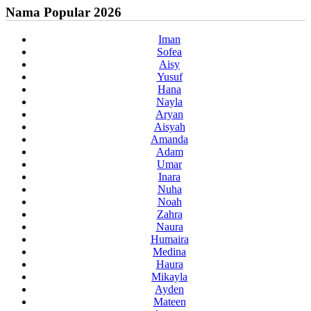
Nama Popular 2026
Iman
Sofea
Aisy
Yusuf
Hana
Nayla
Aryan
Aisyah
Amanda
Adam
Umar
Inara
Nuha
Noah
Zahra
Naura
Humaira
Medina
Haura
Mikayla
Ayden
Mateen