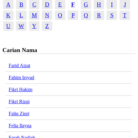
A
B
C
D
E
F
G
H
I
J
K
L
M
N
O
P
Q
R
S
T
U
W
Y
Z
Carian Nama
Farid Aizat
Fahim Irsyad
Fikri Hakim
Fikri Rizqi
Faliq Ziqri
Felia Ilayna
Farah Nadiah