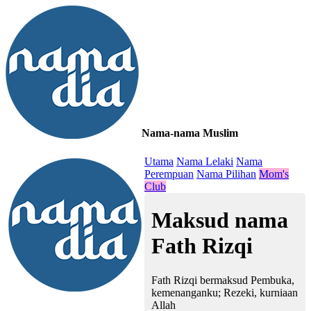
Nama-nama Muslim
≡
Utama
Nama Lelaki
Nama
Perempuan
Nama Pilihan
Mom's
Club
Maksud nama
Fath Rizqi
Fath Rizqi bermaksud Pembuka,
kemenanganku; Rezeki, kurniaan
Allah