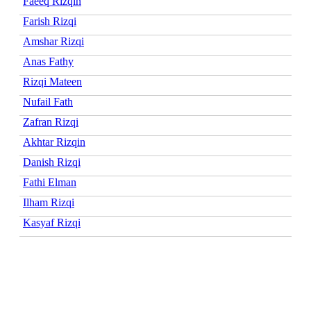
Faeeq Rizqin
Farish Rizqi
Amshar Rizqi
Anas Fathy
Rizqi Mateen
Nufail Fath
Zafran Rizqi
Akhtar Rizqin
Danish Rizqi
Fathi Elman
Ilham Rizqi
Kasyaf Rizqi