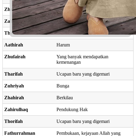
Zhafrah
Kemenangan
Zahrah
Bunga, cantik, bintang
Thahirah
Bersih, suci
Aathirah
Harum
Zhufairah
Yang banyak mendapatkan
kemenangan
Tharifah
Ucapan baru yang digemari
Zuhriyah
Bunga
Zhahirah
Berkilau
Zahirulhaq
Pendukung Hak
Thorifah
Ucapan baru yang digemari
Fathurrahman
Pembukaan, kejayaan Allah yang