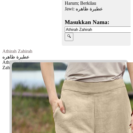
Harum; Berkilau
Jawi:
عطيرة ظاهره
Masukkan Nama:
Athirah Zahirah
عطيرة ظاهره
Athirah: Harum
Zahirah: Berkilau
Facebook
Twitter
WhatsApp
Line
Telegram
Share