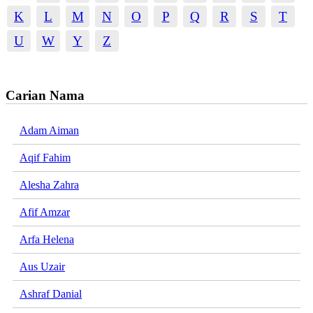
K
L
M
N
O
P
Q
R
S
T
U
W
Y
Z
Carian Nama
Adam Aiman
Aqif Fahim
Alesha Zahra
Afif Amzar
Arfa Helena
Aus Uzair
Ashraf Danial