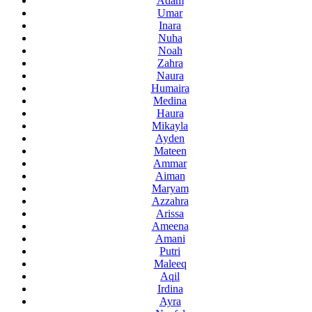
Adam
Umar
Inara
Nuha
Noah
Zahra
Naura
Humaira
Medina
Haura
Mikayla
Ayden
Mateen
Ammar
Aiman
Maryam
Azzahra
Arissa
Ameena
Amani
Putri
Maleeq
Aqil
Irdina
Ayra