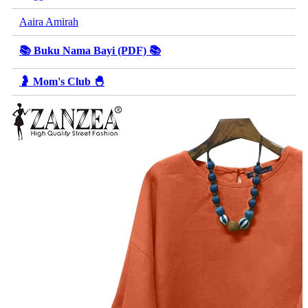
Aaira Amirah
📚 Buku Nama Bayi (PDF) 📚
🤰 Mom's Club 🐣