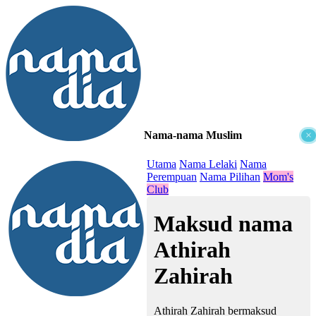
Nama-nama Muslim
×
≡
Utama
Nama Lelaki
Nama
Perempuan
Nama Pilihan
Mom's
Club
Maksud nama
Athirah
Zahirah
Athirah Zahirah bermaksud