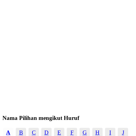
Nama Pilihan mengikut Huruf
A
B
C
D
E
F
G
H
I
J