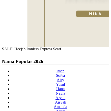
SALE! Heejab Ironless Express Scarf
Nama Popular 2026
Iman
Sofea
Aisy
Yusuf
Hana
Nayla
Aryan
Aisyah
Amanda