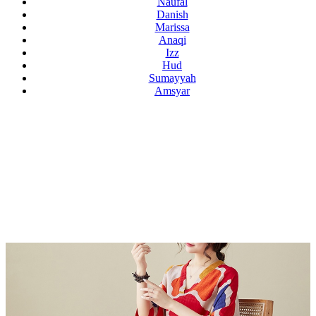
Naufal
Danish
Marissa
Anaqi
Izz
Hud
Sumayyah
Amsyar