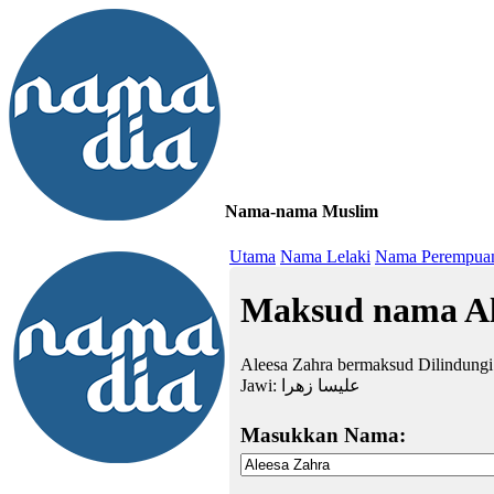
Nama-nama Muslim
≡
Utama
Nama Lelaki
Nama Perempua
Maksud nama Al
Aleesa Zahra bermaksud Dilindungi 
Jawi:
عليسا زهرا
Masukkan Nama: