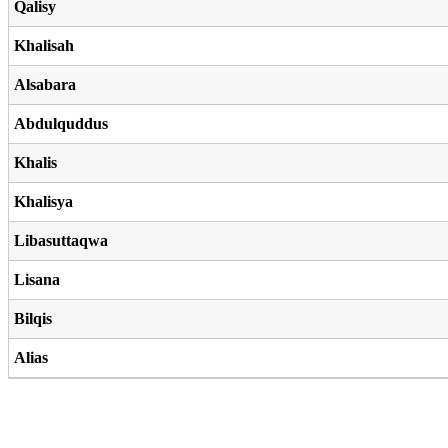
Qalisy
Khalisah
Alsabara
Abdulquddus
Khalis
Khalisya
Libasuttaqwa
Lisana
Bilqis
Alias