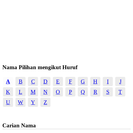
Nama Pilihan mengikut Huruf
A
B
C
D
E
F
G
H
I
J
K
L
M
N
O
P
Q
R
S
T
U
W
Y
Z
Carian Nama