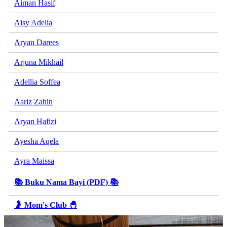
Aiman Hasif
Aisy Adelia
Aryan Darees
Arjuna Mikhail
Adellia Soffea
Aariz Zahin
Aryan Hafizi
Ayesha Aqela
Ayra Maissa
📚 Buku Nama Bayi (PDF) 📚
🤰 Mom's Club 🐣