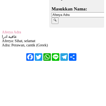
Masukkan Nama:
Afeeya Adra
عافية ادرا
Afeeya: Sihat, selamat
Adra: Perawan, cantik (Greek)
Facebook
Twitter
WhatsApp
Line
Telegram
Share