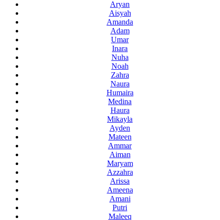
Aryan
Aisyah
Amanda
Adam
Umar
Inara
Nuha
Noah
Zahra
Naura
Humaira
Medina
Haura
Mikayla
Ayden
Mateen
Ammar
Aiman
Maryam
Azzahra
Arissa
Ameena
Amani
Putri
Maleeq