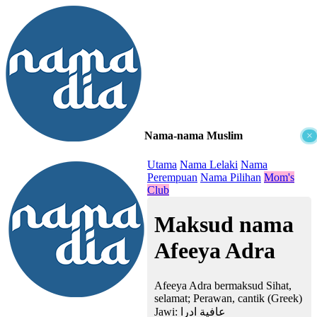
Nama-nama Muslim
×
≡
Utama
Nama Lelaki
Nama
Perempuan
Nama Pilihan
Mom's
Club
Maksud nama
Afeeya Adra
Afeeya Adra bermaksud Sihat,
selamat; Perawan, cantik (Greek)
Jawi:
عافية ادرا