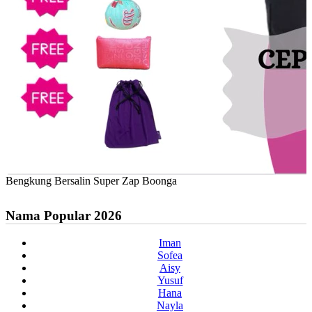
Bengkung Bersalin Super Zap Boonga
Nama Popular 2026
Iman
Sofea
Aisy
Yusuf
Hana
Nayla