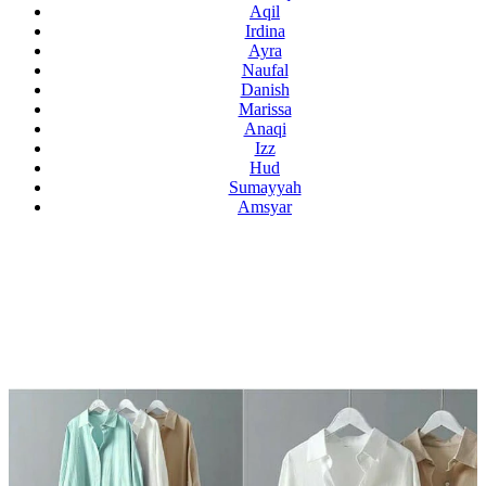
Aqil
Irdina
Ayra
Naufal
Danish
Marissa
Anaqi
Izz
Hud
Sumayyah
Amsyar