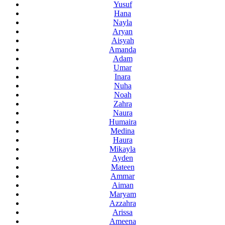
Yusuf
Hana
Nayla
Aryan
Aisyah
Amanda
Adam
Umar
Inara
Nuha
Noah
Zahra
Naura
Humaira
Medina
Haura
Mikayla
Ayden
Mateen
Ammar
Aiman
Maryam
Azzahra
Arissa
Ameena