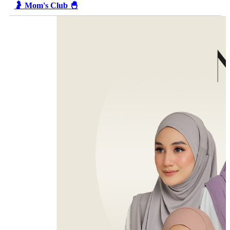
🤰 Mom's Club 🐣