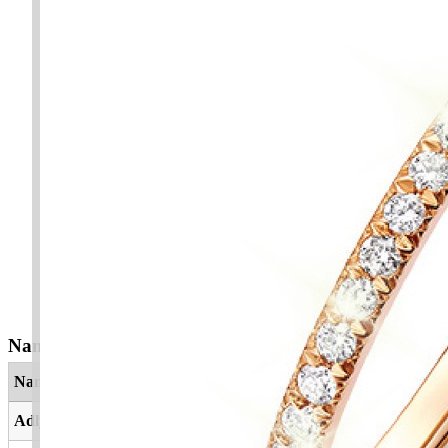
Nama Yang Berkaitan
Nama
Maksud
Adlynna
Keadilan kita