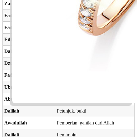
Zairah
Tetamu; orang yang berziarah
Fadlan
Keutamaan
Fadlia
Kelebihan, ihsan
Edlina
Keadilan kita
Dalia
Pohon anggur, sejenis bunga - dahlia
Dzulfiqar
Nama pedang Rasulullah SAW
Fadly
Kelebihanku, ihsanku
Ubaidullah
Hamba Allah
Abdulhamid
Hamba Allah Yang Terpuji
Dalilah
Petunjuk, bukti
Awadullah
Pemberian, gantian dari Allah
Dalilati
Pemimpin