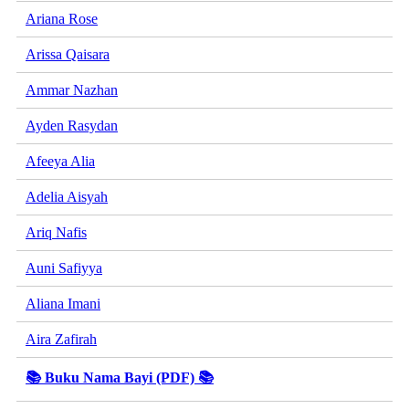
Ariana Rose
Arissa Qaisara
Ammar Nazhan
Ayden Rasydan
Afeeya Alia
Adelia Aisyah
Ariq Nafis
Auni Safiyya
Aliana Imani
Aira Zafirah
📚 Buku Nama Bayi (PDF) 📚