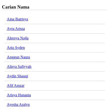
Carian Nama
Aina Batrisya
Ayra Arissa
Aleesya Najla
Ariq Ayden
Anggun Naura
Alisya Safiyyah
Aydin Shauqi
Afif Amzar
Arisya Hanania
Ayesha Aralyn