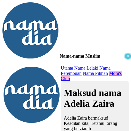
Nama-nama Muslim
×
≡
Utama
Nama Lelaki
Nama
Perempuan
Nama Pilihan
Mom's
Club
Maksud nama
Adelia Zaira
Adelia Zaira bermaksud
Keadilan kita; Tetamu; orang
yang berziarah