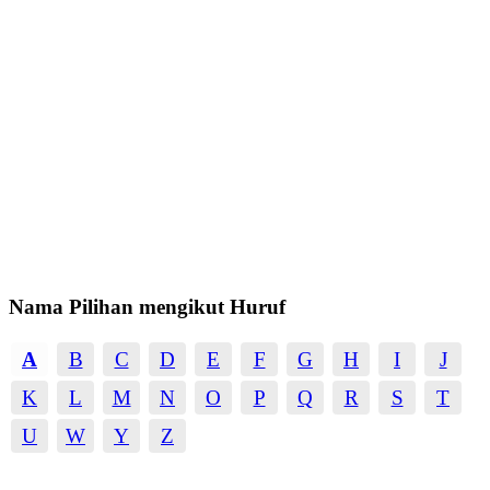
Nama Pilihan mengikut Huruf
A
B
C
D
E
F
G
H
I
J
K
L
M
N
O
P
Q
R
S
T
U
W
Y
Z