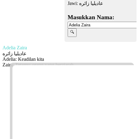
Jawi:
عاديليا زائره
Masukkan Nama:
Adelia Zaira
عاديليا زائره
Adelia: Keadilan kita
Zaira: Tetamu; orang yang berziarah
Facebook
Twitter
WhatsApp
Line
Telegram
Share